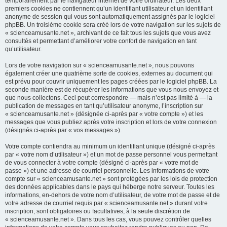
temporairement par le navigateur internet de votre ordinateur. Les deux
premiers cookies ne contiennent qu’un identifiant utilisateur et un identifiant
anonyme de session qui vous sont automatiquement assignés par le logiciel
phpBB. Un troisième cookie sera créé lors de votre navigation sur les sujets de
« scienceamusante.net », archivant de ce fait tous les sujets que vous avez
consultés et permettant d’améliorer votre confort de navigation en tant
qu’utilisateur.
Lors de votre navigation sur « scienceamusante.net », nous pouvons
également créer une quatrième sorte de cookies, externes au document qui
est prévu pour couvrir uniquement les pages créées par le logiciel phpBB. La
seconde manière est de récupérer les informations que vous nous envoyez et
que nous collectons. Ceci peut correspondre — mais n’est pas limité à — la
publication de messages en tant qu’utilisateur anonyme, l’inscription sur
« scienceamusante.net » (désignée ci-après par « votre compte ») et les
messages que vous publiez après votre inscription et lors de votre connexion
(désignés ci-après par « vos messages »).
Votre compte contiendra au minimum un identifiant unique (désigné ci-après
par « votre nom d’utilisateur ») et un mot de passe personnel vous permettant
de vous connecter à votre compte (désigné ci-après par « votre mot de
passe ») et une adresse de courriel personnelle. Les informations de votre
compte sur « scienceamusante.net » sont protégées par les lois de protection
des données applicables dans le pays qui héberge notre serveur. Toutes les
informations, en-dehors de votre nom d’utilisateur, de votre mot de passe et de
votre adresse de courriel requis par « scienceamusante.net » durant votre
inscription, sont obligatoires ou facultatives, à la seule discrétion de
« scienceamusante.net ». Dans tous les cas, vous pouvez contrôler quelles