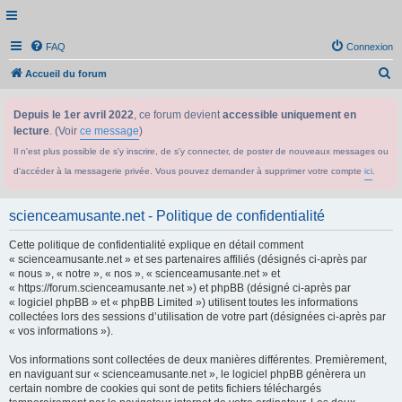
FAQ
Connexion
R
Accueil du forum
e
Depuis le 1er avril 2022
, ce forum devient
accessible uniquement en
c
lecture
. (Voir
ce message
)
h
Il n'est plus possible de s'y inscrire, de s'y connecter, de poster de nouveaux messages ou
e
d'accéder à la messagerie privée. Vous pouvez demander à supprimer votre compte
ici
.
r
c
scienceamusante.net - Politique de confidentialité
h
Cette politique de confidentialité explique en détail comment
e
« scienceamusante.net » et ses partenaires affiliés (désignés ci-après par
r
« nous », « notre », « nos », « scienceamusante.net » et
« https://forum.scienceamusante.net ») et phpBB (désigné ci-après par
« logiciel phpBB » et « phpBB Limited ») utilisent toutes les informations
collectées lors des sessions d’utilisation de votre part (désignées ci-après par
« vos informations »).
Vos informations sont collectées de deux manières différentes. Premièrement,
en naviguant sur « scienceamusante.net », le logiciel phpBB génèrera un
certain nombre de cookies qui sont de petits fichiers téléchargés