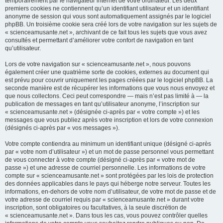
temporairement par le navigateur internet de votre ordinateur. Les deux
premiers cookies ne contiennent qu’un identifiant utilisateur et un identifiant
anonyme de session qui vous sont automatiquement assignés par le logiciel
phpBB. Un troisième cookie sera créé lors de votre navigation sur les sujets de
« scienceamusante.net », archivant de ce fait tous les sujets que vous avez
consultés et permettant d’améliorer votre confort de navigation en tant
qu’utilisateur.
Lors de votre navigation sur « scienceamusante.net », nous pouvons
également créer une quatrième sorte de cookies, externes au document qui
est prévu pour couvrir uniquement les pages créées par le logiciel phpBB. La
seconde manière est de récupérer les informations que vous nous envoyez et
que nous collectons. Ceci peut correspondre — mais n’est pas limité à — la
publication de messages en tant qu’utilisateur anonyme, l’inscription sur
« scienceamusante.net » (désignée ci-après par « votre compte ») et les
messages que vous publiez après votre inscription et lors de votre connexion
(désignés ci-après par « vos messages »).
Votre compte contiendra au minimum un identifiant unique (désigné ci-après
par « votre nom d’utilisateur ») et un mot de passe personnel vous permettant
de vous connecter à votre compte (désigné ci-après par « votre mot de
passe ») et une adresse de courriel personnelle. Les informations de votre
compte sur « scienceamusante.net » sont protégées par les lois de protection
des données applicables dans le pays qui héberge notre serveur. Toutes les
informations, en-dehors de votre nom d’utilisateur, de votre mot de passe et de
votre adresse de courriel requis par « scienceamusante.net » durant votre
inscription, sont obligatoires ou facultatives, à la seule discrétion de
« scienceamusante.net ». Dans tous les cas, vous pouvez contrôler quelles