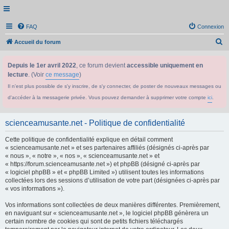
FAQ
Connexion
R
Accueil du forum
e
Depuis le 1er avril 2022
, ce forum devient
accessible uniquement en
c
lecture
. (Voir
ce message
)
h
Il n'est plus possible de s'y inscrire, de s'y connecter, de poster de nouveaux messages ou
e
d'accéder à la messagerie privée. Vous pouvez demander à supprimer votre compte
ici
.
r
c
scienceamusante.net - Politique de confidentialité
h
Cette politique de confidentialité explique en détail comment
e
« scienceamusante.net » et ses partenaires affiliés (désignés ci-après par
r
« nous », « notre », « nos », « scienceamusante.net » et
« https://forum.scienceamusante.net ») et phpBB (désigné ci-après par
« logiciel phpBB » et « phpBB Limited ») utilisent toutes les informations
collectées lors des sessions d’utilisation de votre part (désignées ci-après par
« vos informations »).
Vos informations sont collectées de deux manières différentes. Premièrement,
en naviguant sur « scienceamusante.net », le logiciel phpBB génèrera un
certain nombre de cookies qui sont de petits fichiers téléchargés