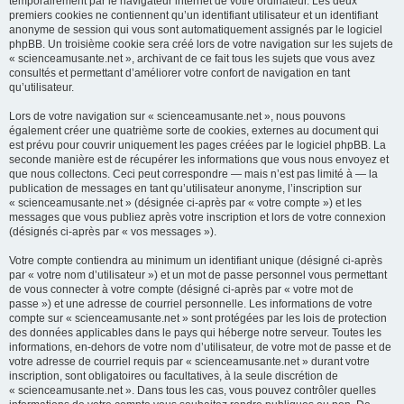
temporairement par le navigateur internet de votre ordinateur. Les deux
premiers cookies ne contiennent qu’un identifiant utilisateur et un identifiant
anonyme de session qui vous sont automatiquement assignés par le logiciel
phpBB. Un troisième cookie sera créé lors de votre navigation sur les sujets de
« scienceamusante.net », archivant de ce fait tous les sujets que vous avez
consultés et permettant d’améliorer votre confort de navigation en tant
qu’utilisateur.
Lors de votre navigation sur « scienceamusante.net », nous pouvons
également créer une quatrième sorte de cookies, externes au document qui
est prévu pour couvrir uniquement les pages créées par le logiciel phpBB. La
seconde manière est de récupérer les informations que vous nous envoyez et
que nous collectons. Ceci peut correspondre — mais n’est pas limité à — la
publication de messages en tant qu’utilisateur anonyme, l’inscription sur
« scienceamusante.net » (désignée ci-après par « votre compte ») et les
messages que vous publiez après votre inscription et lors de votre connexion
(désignés ci-après par « vos messages »).
Votre compte contiendra au minimum un identifiant unique (désigné ci-après
par « votre nom d’utilisateur ») et un mot de passe personnel vous permettant
de vous connecter à votre compte (désigné ci-après par « votre mot de
passe ») et une adresse de courriel personnelle. Les informations de votre
compte sur « scienceamusante.net » sont protégées par les lois de protection
des données applicables dans le pays qui héberge notre serveur. Toutes les
informations, en-dehors de votre nom d’utilisateur, de votre mot de passe et de
votre adresse de courriel requis par « scienceamusante.net » durant votre
inscription, sont obligatoires ou facultatives, à la seule discrétion de
« scienceamusante.net ». Dans tous les cas, vous pouvez contrôler quelles