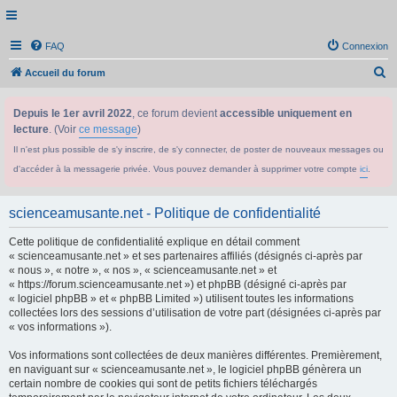
FAQ
Connexion
R
Accueil du forum
e
Depuis le 1er avril 2022
, ce forum devient
accessible uniquement en
c
lecture
. (Voir
ce message
)
h
Il n'est plus possible de s'y inscrire, de s'y connecter, de poster de nouveaux messages ou
e
d'accéder à la messagerie privée. Vous pouvez demander à supprimer votre compte
ici
.
r
c
scienceamusante.net - Politique de confidentialité
h
Cette politique de confidentialité explique en détail comment
e
« scienceamusante.net » et ses partenaires affiliés (désignés ci-après par
r
« nous », « notre », « nos », « scienceamusante.net » et
« https://forum.scienceamusante.net ») et phpBB (désigné ci-après par
« logiciel phpBB » et « phpBB Limited ») utilisent toutes les informations
collectées lors des sessions d’utilisation de votre part (désignées ci-après par
« vos informations »).
Vos informations sont collectées de deux manières différentes. Premièrement,
en naviguant sur « scienceamusante.net », le logiciel phpBB génèrera un
certain nombre de cookies qui sont de petits fichiers téléchargés