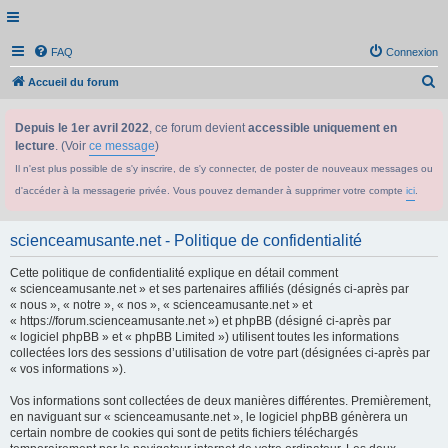
FAQ
Connexion
R
Accueil du forum
e
Depuis le 1er avril 2022
, ce forum devient
accessible uniquement en
c
lecture
. (Voir
ce message
)
h
Il n'est plus possible de s'y inscrire, de s'y connecter, de poster de nouveaux messages ou
e
d'accéder à la messagerie privée. Vous pouvez demander à supprimer votre compte
ici
.
r
c
scienceamusante.net - Politique de confidentialité
h
Cette politique de confidentialité explique en détail comment
e
« scienceamusante.net » et ses partenaires affiliés (désignés ci-après par
r
« nous », « notre », « nos », « scienceamusante.net » et
« https://forum.scienceamusante.net ») et phpBB (désigné ci-après par
« logiciel phpBB » et « phpBB Limited ») utilisent toutes les informations
collectées lors des sessions d’utilisation de votre part (désignées ci-après par
« vos informations »).
Vos informations sont collectées de deux manières différentes. Premièrement,
en naviguant sur « scienceamusante.net », le logiciel phpBB génèrera un
certain nombre de cookies qui sont de petits fichiers téléchargés