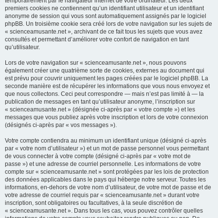
temporairement par le navigateur internet de votre ordinateur. Les deux
premiers cookies ne contiennent qu’un identifiant utilisateur et un identifiant
anonyme de session qui vous sont automatiquement assignés par le logiciel
phpBB. Un troisième cookie sera créé lors de votre navigation sur les sujets de
« scienceamusante.net », archivant de ce fait tous les sujets que vous avez
consultés et permettant d’améliorer votre confort de navigation en tant
qu’utilisateur.
Lors de votre navigation sur « scienceamusante.net », nous pouvons
également créer une quatrième sorte de cookies, externes au document qui
est prévu pour couvrir uniquement les pages créées par le logiciel phpBB. La
seconde manière est de récupérer les informations que vous nous envoyez et
que nous collectons. Ceci peut correspondre — mais n’est pas limité à — la
publication de messages en tant qu’utilisateur anonyme, l’inscription sur
« scienceamusante.net » (désignée ci-après par « votre compte ») et les
messages que vous publiez après votre inscription et lors de votre connexion
(désignés ci-après par « vos messages »).
Votre compte contiendra au minimum un identifiant unique (désigné ci-après
par « votre nom d’utilisateur ») et un mot de passe personnel vous permettant
de vous connecter à votre compte (désigné ci-après par « votre mot de
passe ») et une adresse de courriel personnelle. Les informations de votre
compte sur « scienceamusante.net » sont protégées par les lois de protection
des données applicables dans le pays qui héberge notre serveur. Toutes les
informations, en-dehors de votre nom d’utilisateur, de votre mot de passe et de
votre adresse de courriel requis par « scienceamusante.net » durant votre
inscription, sont obligatoires ou facultatives, à la seule discrétion de
« scienceamusante.net ». Dans tous les cas, vous pouvez contrôler quelles