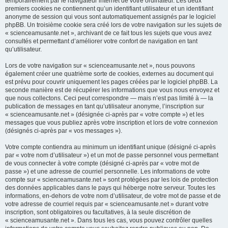
temporairement par le navigateur internet de votre ordinateur. Les deux
premiers cookies ne contiennent qu’un identifiant utilisateur et un identifiant
anonyme de session qui vous sont automatiquement assignés par le logiciel
phpBB. Un troisième cookie sera créé lors de votre navigation sur les sujets de
« scienceamusante.net », archivant de ce fait tous les sujets que vous avez
consultés et permettant d’améliorer votre confort de navigation en tant
qu’utilisateur.
Lors de votre navigation sur « scienceamusante.net », nous pouvons
également créer une quatrième sorte de cookies, externes au document qui
est prévu pour couvrir uniquement les pages créées par le logiciel phpBB. La
seconde manière est de récupérer les informations que vous nous envoyez et
que nous collectons. Ceci peut correspondre — mais n’est pas limité à — la
publication de messages en tant qu’utilisateur anonyme, l’inscription sur
« scienceamusante.net » (désignée ci-après par « votre compte ») et les
messages que vous publiez après votre inscription et lors de votre connexion
(désignés ci-après par « vos messages »).
Votre compte contiendra au minimum un identifiant unique (désigné ci-après
par « votre nom d’utilisateur ») et un mot de passe personnel vous permettant
de vous connecter à votre compte (désigné ci-après par « votre mot de
passe ») et une adresse de courriel personnelle. Les informations de votre
compte sur « scienceamusante.net » sont protégées par les lois de protection
des données applicables dans le pays qui héberge notre serveur. Toutes les
informations, en-dehors de votre nom d’utilisateur, de votre mot de passe et de
votre adresse de courriel requis par « scienceamusante.net » durant votre
inscription, sont obligatoires ou facultatives, à la seule discrétion de
« scienceamusante.net ». Dans tous les cas, vous pouvez contrôler quelles