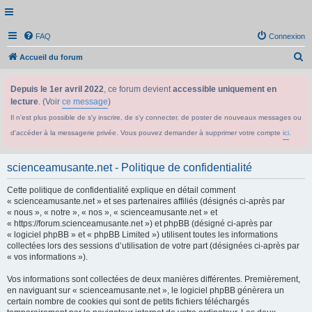
FAQ
Connexion
R
Accueil du forum
e
Depuis le 1er avril 2022
, ce forum devient
accessible uniquement en
c
lecture
. (Voir
ce message
)
h
Il n'est plus possible de s'y inscrire, de s'y connecter, de poster de nouveaux messages ou
e
d'accéder à la messagerie privée. Vous pouvez demander à supprimer votre compte
ici
.
r
c
scienceamusante.net - Politique de confidentialité
h
Cette politique de confidentialité explique en détail comment
e
« scienceamusante.net » et ses partenaires affiliés (désignés ci-après par
r
« nous », « notre », « nos », « scienceamusante.net » et
« https://forum.scienceamusante.net ») et phpBB (désigné ci-après par
« logiciel phpBB » et « phpBB Limited ») utilisent toutes les informations
collectées lors des sessions d’utilisation de votre part (désignées ci-après par
« vos informations »).
Vos informations sont collectées de deux manières différentes. Premièrement,
en naviguant sur « scienceamusante.net », le logiciel phpBB génèrera un
certain nombre de cookies qui sont de petits fichiers téléchargés