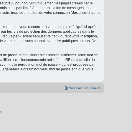
est prévu pour couvrir uniquement les pages créées par le
ais n’est pas limité à — la publication de messages en tant
 votre inscription et lors de votre connexion (désignés ci-après
ermettant de vous connecter à votre compte (désigné ci-après
 par les lois de protection des données applicables dans le
l requis par « scienceamusante.net » durant votre inscription,
ns de votre compte vous souhaitez rendre publiques ou non. De
 de passe sur plusieurs sites internet différents. Votre mot de
ffiliée à « scienceamusante.net », à phpBB ou à un site de
nction « J’ai perdu mon mot de passe » qui est proposée par
 phpBB générera alors un nouveau mot de passe afin que vous
Supprimer les cookies
s.