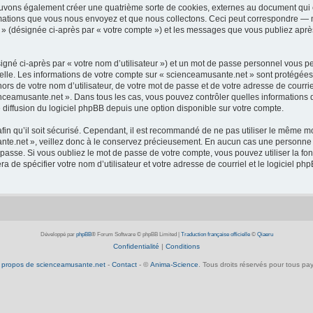
ouvons également créer une quatrième sorte de cookies, externes au document qui 
mations que vous nous envoyez et que nous collectons. Ceci peut correspondre — m
 » (désignée ci-après par « votre compte ») et les messages que vous publiez après
igné ci-après par « votre nom d’utilisateur ») et un mot de passe personnel vous p
elle. Les informations de votre compte sur « scienceamusante.net » sont protégées
ors de votre nom d’utilisateur, de votre mot de passe et de votre adresse de courrie
scienceamusante.net ». Dans tous les cas, vous pouvez contrôler quelles informatio
 diffusion du logiciel phpBB depuis une option disponible sur votre compte.
afin qu’il soit sécurisé. Cependant, il est recommandé de ne pas utiliser le même mot
te.net », veillez donc à le conservez précieusement. En aucun cas une personne a
passe. Si vous oubliez le mot de passe de votre compte, vous pouvez utiliser la fo
ra de spécifier votre nom d’utilisateur et votre adresse de courriel et le logiciel
Développé par
phpBB
® Forum Software © phpBB Limited
|
Traduction française officielle
©
Qiaeru
Confidentialité
|
Conditions
 propos de scienceamusante.net
-
Contact
- ©
Anima-Science
. Tous droits réservés pour tous pay