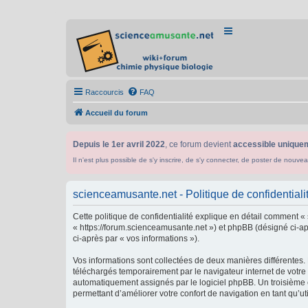
Raccourcis
FAQ
Accueil du forum
Depuis le 1er avril 2022
, ce forum devient
accessible uniquem
Il n'est plus possible de s'y inscrire, de s'y connecter, de poster de n
scienceamusante.net - Politique de confidentiali
Cette politique de confidentialité explique en détail comment «
« https://forum.scienceamusante.net ») et phpBB (désigné ci-aprè
ci-après par « vos informations »).
Vos informations sont collectées de deux manières différentes.
téléchargés temporairement par le navigateur internet de votre 
automatiquement assignés par le logiciel phpBB. Un troisième co
permettant d’améliorer votre confort de navigation en tant qu’uti