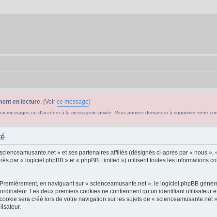
ent en lecture
. (Voir
ce message
)
ouveaux messages ou d'accéder à la messagerie privée. Vous pouvez demander à supprimer votre c
té
 scienceamusante.net » et ses partenaires affiliés (désignés ci-après par « nous », 
s par « logiciel phpBB » et « phpBB Limited ») utilisent toutes les informations col
 Premièrement, en naviguant sur « scienceamusante.net », le logiciel phpBB génèrer
ordinateur. Les deux premiers cookies ne contiennent qu’un identifiant utilisateur 
okie sera créé lors de votre navigation sur les sujets de « scienceamusante.net », 
lisateur.