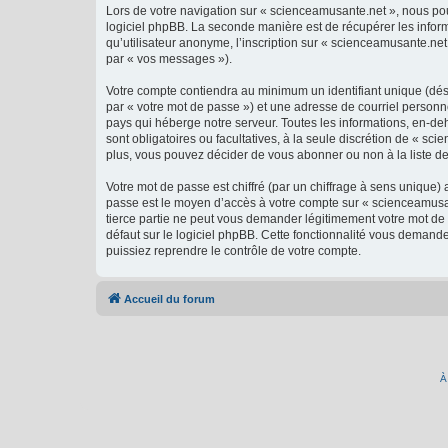
Lors de votre navigation sur « scienceamusante.net », nous p
logiciel phpBB. La seconde manière est de récupérer les infor
qu’utilisateur anonyme, l’inscription sur « scienceamusante.net
par « vos messages »).
Votre compte contiendra au minimum un identifiant unique (dés
par « votre mot de passe ») et une adresse de courriel personn
pays qui héberge notre serveur. Toutes les informations, en-deh
sont obligatoires ou facultatives, à la seule discrétion de « 
plus, vous pouvez décider de vous abonner ou non à la liste de
Votre mot de passe est chiffré (par un chiffrage à sens unique) 
passe est le moyen d’accès à votre compte sur « scienceamusan
tierce partie ne peut vous demander légitimement votre mot de 
défaut sur le logiciel phpBB. Cette fonctionnalité vous demande
puissiez reprendre le contrôle de votre compte.
Accueil du forum
À