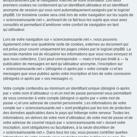
temporairement par le navigateur internet de votre ordinateur. Les deux
premiers cookies ne contiennent qu’un identifiant utilisateur et un identifiant
anonyme de session qui vous sont automatiquement assignés par le logiciel
phpBB. Un troisième cookie sera créé lors de votre navigation sur les sujets de
« scienceamusante.net », archivant de ce fait tous les sujets que vous avez
consultés et permettant d’améliorer votre confort de navigation en tant
qu’utilisateur.
Lors de votre navigation sur « scienceamusante.net », nous pouvons
également créer une quatrième sorte de cookies, externes au document qui
est prévu pour couvrir uniquement les pages créées par le logiciel phpBB. La
seconde manière est de récupérer les informations que vous nous envoyez et
que nous collectons. Ceci peut correspondre — mais n’est pas limité à — la
publication de messages en tant qu’utilisateur anonyme, l’inscription sur
« scienceamusante.net » (désignée ci-après par « votre compte ») et les
messages que vous publiez après votre inscription et lors de votre connexion
(désignés ci-après par « vos messages »).
Votre compte contiendra au minimum un identifiant unique (désigné ci-après
par « votre nom d’utilisateur ») et un mot de passe personnel vous permettant
de vous connecter à votre compte (désigné ci-après par « votre mot de
passe ») et une adresse de courriel personnelle. Les informations de votre
compte sur « scienceamusante.net » sont protégées par les lois de protection
des données applicables dans le pays qui héberge notre serveur. Toutes les
informations, en-dehors de votre nom d’utilisateur, de votre mot de passe et de
votre adresse de courriel requis par « scienceamusante.net » durant votre
inscription, sont obligatoires ou facultatives, à la seule discrétion de
« scienceamusante.net ». Dans tous les cas, vous pouvez contrôler quelles