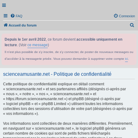
FAQ
Connexion
R
Accueil du forum
e
Depuis le 1er avril 2022
, ce forum devient
accessible uniquement en
c
lecture
. (Voir
ce message
)
h
Il n'est plus possible de s'y inscrire, de s'y connecter, de poster de nouveaux messages ou
e
d'accéder à la messagerie privée. Vous pouvez demander à supprimer votre compte
ici
.
r
c
scienceamusante.net - Politique de confidentialité
h
Cette politique de confidentialité explique en détail comment
e
« scienceamusante.net » et ses partenaires affiliés (désignés ci-après par
r
« nous », « notre », « nos », « scienceamusante.net » et
« https://forum.scienceamusante.net ») et phpBB (désigné ci-après par
« logiciel phpBB » et « phpBB Limited ») utilisent toutes les informations
collectées lors des sessions d’utilisation de votre part (désignées ci-après par
« vos informations »).
Vos informations sont collectées de deux manières différentes. Premièrement,
en naviguant sur « scienceamusante.net », le logiciel phpBB génèrera un
certain nombre de cookies qui sont de petits fichiers téléchargés