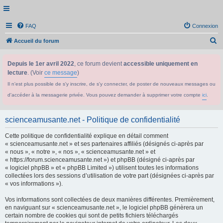
FAQ
Connexion
R
Accueil du forum
e
Depuis le 1er avril 2022
, ce forum devient
accessible uniquement en
c
lecture
. (Voir
ce message
)
h
Il n'est plus possible de s'y inscrire, de s'y connecter, de poster de nouveaux messages ou
e
d'accéder à la messagerie privée. Vous pouvez demander à supprimer votre compte
ici
.
r
c
scienceamusante.net - Politique de confidentialité
h
Cette politique de confidentialité explique en détail comment
e
« scienceamusante.net » et ses partenaires affiliés (désignés ci-après par
r
« nous », « notre », « nos », « scienceamusante.net » et
« https://forum.scienceamusante.net ») et phpBB (désigné ci-après par
« logiciel phpBB » et « phpBB Limited ») utilisent toutes les informations
collectées lors des sessions d’utilisation de votre part (désignées ci-après par
« vos informations »).
Vos informations sont collectées de deux manières différentes. Premièrement,
en naviguant sur « scienceamusante.net », le logiciel phpBB génèrera un
certain nombre de cookies qui sont de petits fichiers téléchargés