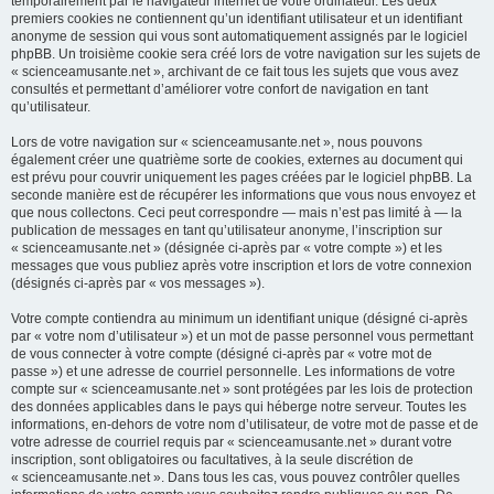
temporairement par le navigateur internet de votre ordinateur. Les deux
premiers cookies ne contiennent qu’un identifiant utilisateur et un identifiant
anonyme de session qui vous sont automatiquement assignés par le logiciel
phpBB. Un troisième cookie sera créé lors de votre navigation sur les sujets de
« scienceamusante.net », archivant de ce fait tous les sujets que vous avez
consultés et permettant d’améliorer votre confort de navigation en tant
qu’utilisateur.
Lors de votre navigation sur « scienceamusante.net », nous pouvons
également créer une quatrième sorte de cookies, externes au document qui
est prévu pour couvrir uniquement les pages créées par le logiciel phpBB. La
seconde manière est de récupérer les informations que vous nous envoyez et
que nous collectons. Ceci peut correspondre — mais n’est pas limité à — la
publication de messages en tant qu’utilisateur anonyme, l’inscription sur
« scienceamusante.net » (désignée ci-après par « votre compte ») et les
messages que vous publiez après votre inscription et lors de votre connexion
(désignés ci-après par « vos messages »).
Votre compte contiendra au minimum un identifiant unique (désigné ci-après
par « votre nom d’utilisateur ») et un mot de passe personnel vous permettant
de vous connecter à votre compte (désigné ci-après par « votre mot de
passe ») et une adresse de courriel personnelle. Les informations de votre
compte sur « scienceamusante.net » sont protégées par les lois de protection
des données applicables dans le pays qui héberge notre serveur. Toutes les
informations, en-dehors de votre nom d’utilisateur, de votre mot de passe et de
votre adresse de courriel requis par « scienceamusante.net » durant votre
inscription, sont obligatoires ou facultatives, à la seule discrétion de
« scienceamusante.net ». Dans tous les cas, vous pouvez contrôler quelles