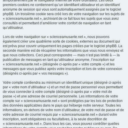
temporairement par le navigateur internet de votre ordinateur. Les deux
premiers cookies ne contiennent qu’un identifiant utilisateur et un identifiant
anonyme de session qui vous sont automatiquement assignés par le logiciel
phpBB. Un troisième cookie sera créé lors de votre navigation sur les sujets de
« scienceamusante.net », archivant de ce fait tous les sujets que vous avez
consultés et permettant d’améliorer votre confort de navigation en tant
qu’utilisateur.
Lors de votre navigation sur « scienceamusante.net », nous pouvons
également créer une quatrième sorte de cookies, externes au document qui
est prévu pour couvrir uniquement les pages créées par le logiciel phpBB. La
seconde manière est de récupérer les informations que vous nous envoyez et
que nous collectons. Ceci peut correspondre — mais n’est pas limité à — la
publication de messages en tant qu’utilisateur anonyme, l’inscription sur
« scienceamusante.net » (désignée ci-après par « votre compte ») et les
messages que vous publiez après votre inscription et lors de votre connexion
(désignés ci-après par « vos messages »).
Votre compte contiendra au minimum un identifiant unique (désigné ci-après
par « votre nom d’utilisateur ») et un mot de passe personnel vous permettant
de vous connecter à votre compte (désigné ci-après par « votre mot de
passe ») et une adresse de courriel personnelle. Les informations de votre
compte sur « scienceamusante.net » sont protégées par les lois de protection
des données applicables dans le pays qui héberge notre serveur. Toutes les
informations, en-dehors de votre nom d’utilisateur, de votre mot de passe et de
votre adresse de courriel requis par « scienceamusante.net » durant votre
inscription, sont obligatoires ou facultatives, à la seule discrétion de
« scienceamusante.net ». Dans tous les cas, vous pouvez contrôler quelles