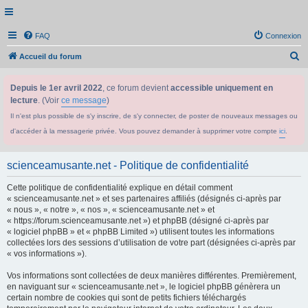
FAQ
Connexion
R
Accueil du forum
e
Depuis le 1er avril 2022
, ce forum devient
accessible uniquement en
c
lecture
. (Voir
ce message
)
h
Il n'est plus possible de s'y inscrire, de s'y connecter, de poster de nouveaux messages ou
e
d'accéder à la messagerie privée. Vous pouvez demander à supprimer votre compte
ici
.
r
c
scienceamusante.net - Politique de confidentialité
h
Cette politique de confidentialité explique en détail comment
e
« scienceamusante.net » et ses partenaires affiliés (désignés ci-après par
r
« nous », « notre », « nos », « scienceamusante.net » et
« https://forum.scienceamusante.net ») et phpBB (désigné ci-après par
« logiciel phpBB » et « phpBB Limited ») utilisent toutes les informations
collectées lors des sessions d’utilisation de votre part (désignées ci-après par
« vos informations »).
Vos informations sont collectées de deux manières différentes. Premièrement,
en naviguant sur « scienceamusante.net », le logiciel phpBB génèrera un
certain nombre de cookies qui sont de petits fichiers téléchargés