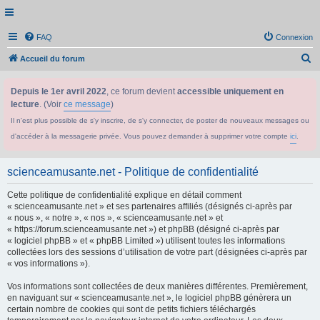
FAQ
Connexion
R
Accueil du forum
e
Depuis le 1er avril 2022
, ce forum devient
accessible uniquement en
c
lecture
. (Voir
ce message
)
h
Il n'est plus possible de s'y inscrire, de s'y connecter, de poster de nouveaux messages ou
e
d'accéder à la messagerie privée. Vous pouvez demander à supprimer votre compte
ici
.
r
c
scienceamusante.net - Politique de confidentialité
h
Cette politique de confidentialité explique en détail comment
e
« scienceamusante.net » et ses partenaires affiliés (désignés ci-après par
r
« nous », « notre », « nos », « scienceamusante.net » et
« https://forum.scienceamusante.net ») et phpBB (désigné ci-après par
« logiciel phpBB » et « phpBB Limited ») utilisent toutes les informations
collectées lors des sessions d’utilisation de votre part (désignées ci-après par
« vos informations »).
Vos informations sont collectées de deux manières différentes. Premièrement,
en naviguant sur « scienceamusante.net », le logiciel phpBB génèrera un
certain nombre de cookies qui sont de petits fichiers téléchargés