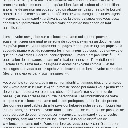
temporairement par le navigateur internet de votre ordinateur. Les deux
premiers cookies ne contiennent qu’un identifiant utilisateur et un identifiant
anonyme de session qui vous sont automatiquement assignés par le logiciel
phpBB. Un troisième cookie sera créé lors de votre navigation sur les sujets de
« scienceamusante.net », archivant de ce fait tous les sujets que vous avez
consultés et permettant d’améliorer votre confort de navigation en tant
qu’utilisateur.
Lors de votre navigation sur « scienceamusante.net », nous pouvons
également créer une quatrième sorte de cookies, externes au document qui
est prévu pour couvrir uniquement les pages créées par le logiciel phpBB. La
seconde manière est de récupérer les informations que vous nous envoyez et
que nous collectons. Ceci peut correspondre — mais n’est pas limité à — la
publication de messages en tant qu’utilisateur anonyme, l’inscription sur
« scienceamusante.net » (désignée ci-après par « votre compte ») et les
messages que vous publiez après votre inscription et lors de votre connexion
(désignés ci-après par « vos messages »).
Votre compte contiendra au minimum un identifiant unique (désigné ci-après
par « votre nom d’utilisateur ») et un mot de passe personnel vous permettant
de vous connecter à votre compte (désigné ci-après par « votre mot de
passe ») et une adresse de courriel personnelle. Les informations de votre
compte sur « scienceamusante.net » sont protégées par les lois de protection
des données applicables dans le pays qui héberge notre serveur. Toutes les
informations, en-dehors de votre nom d’utilisateur, de votre mot de passe et de
votre adresse de courriel requis par « scienceamusante.net » durant votre
inscription, sont obligatoires ou facultatives, à la seule discrétion de
« scienceamusante.net ». Dans tous les cas, vous pouvez contrôler quelles