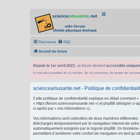
Raccourcis
FAQ
Accueil du forum
Depuis le 1er avril 2022
, ce forum devient
accessible uniquem
Il n'est plus possible de s'y inscrire, de s'y connecter, de poster de n
scienceamusante.net - Politique de confidentiali
Cette politique de confidentialité explique en détail comment «
« https://forum.scienceamusante.net ») et phpBB (désigné ci-aprè
ci-après par « vos informations »).
Vos informations sont collectées de deux manières différentes.
téléchargés temporairement par le navigateur internet de votre 
automatiquement assignés par le logiciel phpBB. Un troisième co
permettant d’améliorer votre confort de navigation en tant qu’uti