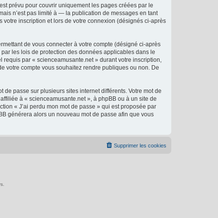
est prévu pour couvrir uniquement les pages créées par le
ais n’est pas limité à — la publication de messages en tant
 votre inscription et lors de votre connexion (désignés ci-après
ermettant de vous connecter à votre compte (désigné ci-après
 par les lois de protection des données applicables dans le
l requis par « scienceamusante.net » durant votre inscription,
ns de votre compte vous souhaitez rendre publiques ou non. De
 de passe sur plusieurs sites internet différents. Votre mot de
ffiliée à « scienceamusante.net », à phpBB ou à un site de
nction « J’ai perdu mon mot de passe » qui est proposée par
 phpBB générera alors un nouveau mot de passe afin que vous
Supprimer les cookies
s.