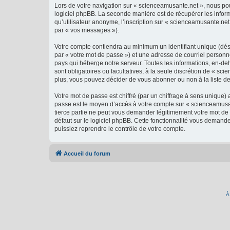
Lors de votre navigation sur « scienceamusante.net », nous p
logiciel phpBB. La seconde manière est de récupérer les infor
qu’utilisateur anonyme, l’inscription sur « scienceamusante.net
par « vos messages »).
Votre compte contiendra au minimum un identifiant unique (dés
par « votre mot de passe ») et une adresse de courriel personn
pays qui héberge notre serveur. Toutes les informations, en-deh
sont obligatoires ou facultatives, à la seule discrétion de « 
plus, vous pouvez décider de vous abonner ou non à la liste de
Votre mot de passe est chiffré (par un chiffrage à sens unique) 
passe est le moyen d’accès à votre compte sur « scienceamusan
tierce partie ne peut vous demander légitimement votre mot de 
défaut sur le logiciel phpBB. Cette fonctionnalité vous demande
puissiez reprendre le contrôle de votre compte.
Accueil du forum
À