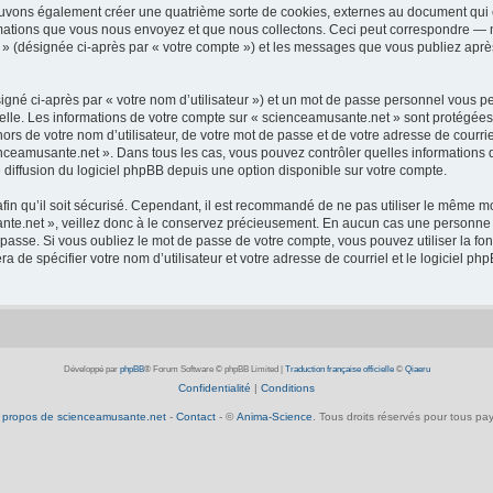
ouvons également créer une quatrième sorte de cookies, externes au document qui 
mations que vous nous envoyez et que nous collectons. Ceci peut correspondre — m
 » (désignée ci-après par « votre compte ») et les messages que vous publiez après
igné ci-après par « votre nom d’utilisateur ») et un mot de passe personnel vous p
elle. Les informations de votre compte sur « scienceamusante.net » sont protégées
ors de votre nom d’utilisateur, de votre mot de passe et de votre adresse de courrie
scienceamusante.net ». Dans tous les cas, vous pouvez contrôler quelles informatio
 diffusion du logiciel phpBB depuis une option disponible sur votre compte.
afin qu’il soit sécurisé. Cependant, il est recommandé de ne pas utiliser le même mot
te.net », veillez donc à le conservez précieusement. En aucun cas une personne a
passe. Si vous oubliez le mot de passe de votre compte, vous pouvez utiliser la fo
ra de spécifier votre nom d’utilisateur et votre adresse de courriel et le logiciel
Développé par
phpBB
® Forum Software © phpBB Limited
|
Traduction française officielle
©
Qiaeru
Confidentialité
|
Conditions
 propos de scienceamusante.net
-
Contact
- ©
Anima-Science
. Tous droits réservés pour tous pay