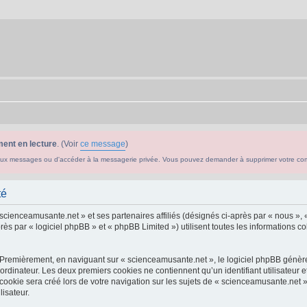
ent en lecture
. (Voir
ce message
)
ouveaux messages ou d'accéder à la messagerie privée. Vous pouvez demander à supprimer votre c
té
 scienceamusante.net » et ses partenaires affiliés (désignés ci-après par « nous », 
s par « logiciel phpBB » et « phpBB Limited ») utilisent toutes les informations col
 Premièrement, en naviguant sur « scienceamusante.net », le logiciel phpBB génèrer
ordinateur. Les deux premiers cookies ne contiennent qu’un identifiant utilisateur 
okie sera créé lors de votre navigation sur les sujets de « scienceamusante.net », 
lisateur.