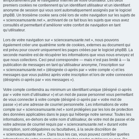
temporairement par le navigateur internet de votre ordinateur. Les deux
premiers cookies ne contiennent qu’un identifiant utilisateur et un identifiant
anonyme de session qui vous sont automatiquement assignés par le logiciel
phpBB. Un troisième cookie sera créé lors de votre navigation sur les sujets de
« scienceamusante.net », archivant de ce fait tous les sujets que vous avez
consultés et permettant d’améliorer votre confort de navigation en tant
qu’utilisateur.
Lors de votre navigation sur « scienceamusante.net », nous pouvons
également créer une quatrième sorte de cookies, externes au document qui
est prévu pour couvrir uniquement les pages créées par le logiciel phpBB. La
seconde manière est de récupérer les informations que vous nous envoyez et
que nous collectons. Ceci peut correspondre — mais n’est pas limité à — la
publication de messages en tant qu’utilisateur anonyme, l’inscription sur
« scienceamusante.net » (désignée ci-après par « votre compte ») et les
messages que vous publiez après votre inscription et lors de votre connexion
(désignés ci-après par « vos messages »).
Votre compte contiendra au minimum un identifiant unique (désigné ci-après
par « votre nom d’utilisateur ») et un mot de passe personnel vous permettant
de vous connecter à votre compte (désigné ci-après par « votre mot de
passe ») et une adresse de courriel personnelle. Les informations de votre
compte sur « scienceamusante.net » sont protégées par les lois de protection
des données applicables dans le pays qui héberge notre serveur. Toutes les
informations, en-dehors de votre nom d’utilisateur, de votre mot de passe et de
votre adresse de courriel requis par « scienceamusante.net » durant votre
inscription, sont obligatoires ou facultatives, à la seule discrétion de
« scienceamusante.net ». Dans tous les cas, vous pouvez contrôler quelles