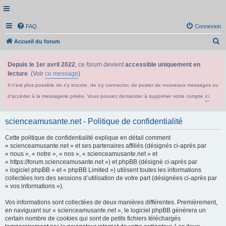
FAQ
Connexion
R
Accueil du forum
e
Depuis le 1er avril 2022
, ce forum devient
accessible uniquement en
c
lecture
. (Voir
ce message
)
h
Il n'est plus possible de s'y inscrire, de s'y connecter, de poster de nouveaux messages ou
e
d'accéder à la messagerie privée. Vous pouvez demander à supprimer votre compte
ici
.
r
c
scienceamusante.net - Politique de confidentialité
h
Cette politique de confidentialité explique en détail comment
e
« scienceamusante.net » et ses partenaires affiliés (désignés ci-après par
r
« nous », « notre », « nos », « scienceamusante.net » et
« https://forum.scienceamusante.net ») et phpBB (désigné ci-après par
« logiciel phpBB » et « phpBB Limited ») utilisent toutes les informations
collectées lors des sessions d’utilisation de votre part (désignées ci-après par
« vos informations »).
Vos informations sont collectées de deux manières différentes. Premièrement,
en naviguant sur « scienceamusante.net », le logiciel phpBB génèrera un
certain nombre de cookies qui sont de petits fichiers téléchargés