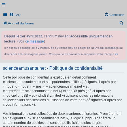
FAQ
Connexion
R
Accueil du forum
e
Depuis le 1er avril 2022
, ce forum devient
accessible uniquement en
c
lecture
. (Voir
ce message
)
h
Il n'est plus possible de s'y inscrire, de s'y connecter, de poster de nouveaux messages ou
e
d'accéder à la messagerie privée. Vous pouvez demander à supprimer votre compte
ici
.
r
c
scienceamusante.net - Politique de confidentialité
h
Cette politique de confidentialité explique en détail comment
e
« scienceamusante.net » et ses partenaires affiliés (désignés ci-après par
r
« nous », « notre », « nos », « scienceamusante.net » et
« https://forum.scienceamusante.net ») et phpBB (désigné ci-après par
« logiciel phpBB » et « phpBB Limited ») utilisent toutes les informations
collectées lors des sessions d’utilisation de votre part (désignées ci-après par
« vos informations »).
Vos informations sont collectées de deux manières différentes. Premièrement,
en naviguant sur « scienceamusante.net », le logiciel phpBB génèrera un
certain nombre de cookies qui sont de petits fichiers téléchargés