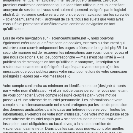
temporairement par le navigateur internet de votre ordinateur. Les deux
premiers cookies ne contiennent qu’un identifiant utilisateur et un identifiant
anonyme de session qui vous sont automatiquement assignés par le logiciel
phpBB. Un troisième cookie sera créé lors de votre navigation sur les sujets de
« scienceamusante.net », archivant de ce fait tous les sujets que vous avez
consultés et permettant d’améliorer votre confort de navigation en tant
qu’utilisateur.
Lors de votre navigation sur « scienceamusante.net », nous pouvons
également créer une quatrième sorte de cookies, externes au document qui
est prévu pour couvrir uniquement les pages créées par le logiciel phpBB. La
seconde manière est de récupérer les informations que vous nous envoyez et
que nous collectons. Ceci peut correspondre — mais n’est pas limité à — la
publication de messages en tant qu’utilisateur anonyme, l’inscription sur
« scienceamusante.net » (désignée ci-après par « votre compte ») et les
messages que vous publiez après votre inscription et lors de votre connexion
(désignés ci-après par « vos messages »).
Votre compte contiendra au minimum un identifiant unique (désigné ci-après
par « votre nom d’utilisateur ») et un mot de passe personnel vous permettant
de vous connecter à votre compte (désigné ci-après par « votre mot de
passe ») et une adresse de courriel personnelle. Les informations de votre
compte sur « scienceamusante.net » sont protégées par les lois de protection
des données applicables dans le pays qui héberge notre serveur. Toutes les
informations, en-dehors de votre nom d’utilisateur, de votre mot de passe et de
votre adresse de courriel requis par « scienceamusante.net » durant votre
inscription, sont obligatoires ou facultatives, à la seule discrétion de
« scienceamusante.net ». Dans tous les cas, vous pouvez contrôler quelles