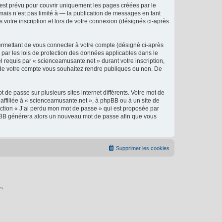
est prévu pour couvrir uniquement les pages créées par le
ais n’est pas limité à — la publication de messages en tant
 votre inscription et lors de votre connexion (désignés ci-après
ermettant de vous connecter à votre compte (désigné ci-après
 par les lois de protection des données applicables dans le
l requis par « scienceamusante.net » durant votre inscription,
ns de votre compte vous souhaitez rendre publiques ou non. De
 de passe sur plusieurs sites internet différents. Votre mot de
ffiliée à « scienceamusante.net », à phpBB ou à un site de
nction « J’ai perdu mon mot de passe » qui est proposée par
 phpBB générera alors un nouveau mot de passe afin que vous
Supprimer les cookies
s.