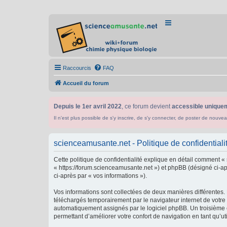
Raccourcis
FAQ
Accueil du forum
Depuis le 1er avril 2022
, ce forum devient
accessible uniquem
Il n'est plus possible de s'y inscrire, de s'y connecter, de poster de n
scienceamusante.net - Politique de confidentiali
Cette politique de confidentialité explique en détail comment «
« https://forum.scienceamusante.net ») et phpBB (désigné ci-aprè
ci-après par « vos informations »).
Vos informations sont collectées de deux manières différentes.
téléchargés temporairement par le navigateur internet de votre 
automatiquement assignés par le logiciel phpBB. Un troisième co
permettant d’améliorer votre confort de navigation en tant qu’uti