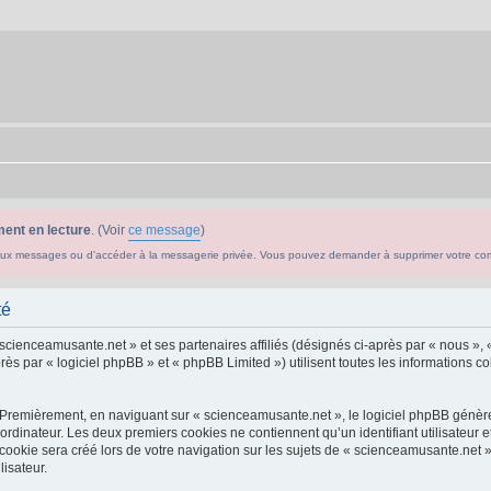
ent en lecture
. (Voir
ce message
)
ouveaux messages ou d'accéder à la messagerie privée. Vous pouvez demander à supprimer votre c
té
 scienceamusante.net » et ses partenaires affiliés (désignés ci-après par « nous », 
s par « logiciel phpBB » et « phpBB Limited ») utilisent toutes les informations col
 Premièrement, en naviguant sur « scienceamusante.net », le logiciel phpBB génèrer
ordinateur. Les deux premiers cookies ne contiennent qu’un identifiant utilisateur 
okie sera créé lors de votre navigation sur les sujets de « scienceamusante.net », 
lisateur.