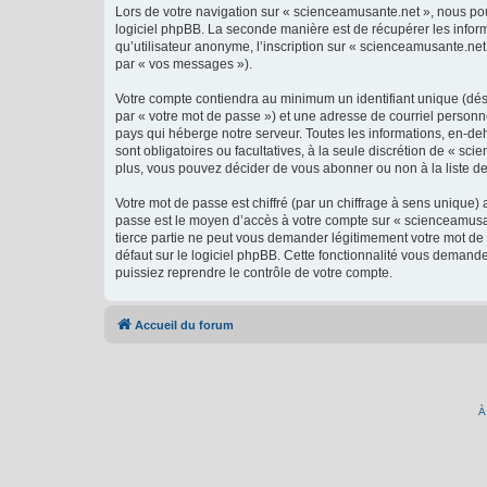
Lors de votre navigation sur « scienceamusante.net », nous p
logiciel phpBB. La seconde manière est de récupérer les infor
qu’utilisateur anonyme, l’inscription sur « scienceamusante.net
par « vos messages »).
Votre compte contiendra au minimum un identifiant unique (dés
par « votre mot de passe ») et une adresse de courriel personn
pays qui héberge notre serveur. Toutes les informations, en-deh
sont obligatoires ou facultatives, à la seule discrétion de « 
plus, vous pouvez décider de vous abonner ou non à la liste de
Votre mot de passe est chiffré (par un chiffrage à sens unique) 
passe est le moyen d’accès à votre compte sur « scienceamusan
tierce partie ne peut vous demander légitimement votre mot de 
défaut sur le logiciel phpBB. Cette fonctionnalité vous demande
puissiez reprendre le contrôle de votre compte.
Accueil du forum
À