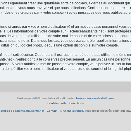
ouvons également créer une quatrième sorte de cookies, externes au document qui 
mations que vous nous envoyez et que nous collectons. Ceci peut correspondre — m
 » (désignée ci-après par « votre compte ») et les messages que vous publiez après
igné ci-après par « votre nom d’utilisateur ») et un mot de passe personnel vous p
elle. Les informations de votre compte sur « scienceamusante.net » sont protégées
ors de votre nom d’utilisateur, de votre mot de passe et de votre adresse de courrie
scienceamusante.net ». Dans tous les cas, vous pouvez contrôler quelles informatio
 diffusion du logiciel phpBB depuis une option disponible sur votre compte.
afin qu’il soit sécurisé. Cependant, il est recommandé de ne pas utiliser le même mot
te.net », veillez donc à le conservez précieusement. En aucun cas une personne a
passe. Si vous oubliez le mot de passe de votre compte, vous pouvez utiliser la fo
ra de spécifier votre nom d’utilisateur et votre adresse de courriel et le logiciel
Développé par
phpBB
® Forum Software © phpBB Limited
|
Traduction française officielle
©
Qiaeru
Confidentialité
|
Conditions
 propos de scienceamusante.net
-
Contact
- ©
Anima-Science
. Tous droits réservés pour tous pay