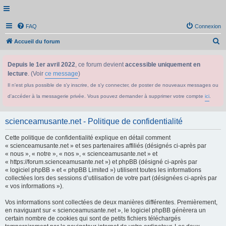
FAQ
Connexion
R
Accueil du forum
e
Depuis le 1er avril 2022
, ce forum devient
accessible uniquement en
c
lecture
. (Voir
ce message
)
h
Il n'est plus possible de s'y inscrire, de s'y connecter, de poster de nouveaux messages ou
e
d'accéder à la messagerie privée. Vous pouvez demander à supprimer votre compte
ici
.
r
c
scienceamusante.net - Politique de confidentialité
h
Cette politique de confidentialité explique en détail comment
e
« scienceamusante.net » et ses partenaires affiliés (désignés ci-après par
r
« nous », « notre », « nos », « scienceamusante.net » et
« https://forum.scienceamusante.net ») et phpBB (désigné ci-après par
« logiciel phpBB » et « phpBB Limited ») utilisent toutes les informations
collectées lors des sessions d’utilisation de votre part (désignées ci-après par
« vos informations »).
Vos informations sont collectées de deux manières différentes. Premièrement,
en naviguant sur « scienceamusante.net », le logiciel phpBB génèrera un
certain nombre de cookies qui sont de petits fichiers téléchargés