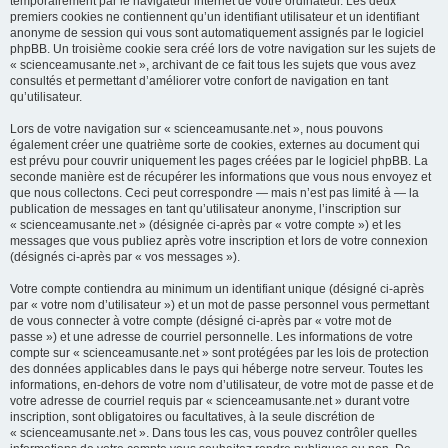
temporairement par le navigateur internet de votre ordinateur. Les deux
premiers cookies ne contiennent qu’un identifiant utilisateur et un identifiant
anonyme de session qui vous sont automatiquement assignés par le logiciel
phpBB. Un troisième cookie sera créé lors de votre navigation sur les sujets de
« scienceamusante.net », archivant de ce fait tous les sujets que vous avez
consultés et permettant d’améliorer votre confort de navigation en tant
qu’utilisateur.
Lors de votre navigation sur « scienceamusante.net », nous pouvons
également créer une quatrième sorte de cookies, externes au document qui
est prévu pour couvrir uniquement les pages créées par le logiciel phpBB. La
seconde manière est de récupérer les informations que vous nous envoyez et
que nous collectons. Ceci peut correspondre — mais n’est pas limité à — la
publication de messages en tant qu’utilisateur anonyme, l’inscription sur
« scienceamusante.net » (désignée ci-après par « votre compte ») et les
messages que vous publiez après votre inscription et lors de votre connexion
(désignés ci-après par « vos messages »).
Votre compte contiendra au minimum un identifiant unique (désigné ci-après
par « votre nom d’utilisateur ») et un mot de passe personnel vous permettant
de vous connecter à votre compte (désigné ci-après par « votre mot de
passe ») et une adresse de courriel personnelle. Les informations de votre
compte sur « scienceamusante.net » sont protégées par les lois de protection
des données applicables dans le pays qui héberge notre serveur. Toutes les
informations, en-dehors de votre nom d’utilisateur, de votre mot de passe et de
votre adresse de courriel requis par « scienceamusante.net » durant votre
inscription, sont obligatoires ou facultatives, à la seule discrétion de
« scienceamusante.net ». Dans tous les cas, vous pouvez contrôler quelles