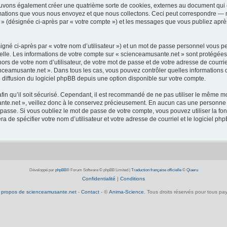
ouvons également créer une quatrième sorte de cookies, externes au document qui 
mations que vous nous envoyez et que nous collectons. Ceci peut correspondre — m
 » (désignée ci-après par « votre compte ») et les messages que vous publiez après
igné ci-après par « votre nom d’utilisateur ») et un mot de passe personnel vous p
elle. Les informations de votre compte sur « scienceamusante.net » sont protégées
ors de votre nom d’utilisateur, de votre mot de passe et de votre adresse de courrie
scienceamusante.net ». Dans tous les cas, vous pouvez contrôler quelles informatio
 diffusion du logiciel phpBB depuis une option disponible sur votre compte.
afin qu’il soit sécurisé. Cependant, il est recommandé de ne pas utiliser le même mot
te.net », veillez donc à le conservez précieusement. En aucun cas une personne a
passe. Si vous oubliez le mot de passe de votre compte, vous pouvez utiliser la fo
ra de spécifier votre nom d’utilisateur et votre adresse de courriel et le logiciel
Développé par
phpBB
® Forum Software © phpBB Limited
|
Traduction française officielle
©
Qiaeru
Confidentialité
|
Conditions
 propos de scienceamusante.net
-
Contact
- ©
Anima-Science
. Tous droits réservés pour tous pay