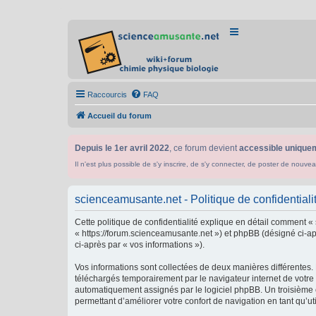
Raccourcis
FAQ
Accueil du forum
Depuis le 1er avril 2022
, ce forum devient
accessible uniquem
Il n'est plus possible de s'y inscrire, de s'y connecter, de poster de n
scienceamusante.net - Politique de confidentiali
Cette politique de confidentialité explique en détail comment «
« https://forum.scienceamusante.net ») et phpBB (désigné ci-aprè
ci-après par « vos informations »).
Vos informations sont collectées de deux manières différentes.
téléchargés temporairement par le navigateur internet de votre 
automatiquement assignés par le logiciel phpBB. Un troisième co
permettant d’améliorer votre confort de navigation en tant qu’uti