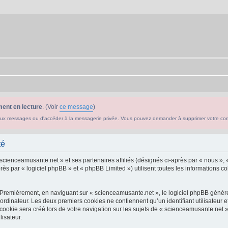
ent en lecture
. (Voir
ce message
)
ouveaux messages ou d'accéder à la messagerie privée. Vous pouvez demander à supprimer votre c
té
 scienceamusante.net » et ses partenaires affiliés (désignés ci-après par « nous », 
s par « logiciel phpBB » et « phpBB Limited ») utilisent toutes les informations col
 Premièrement, en naviguant sur « scienceamusante.net », le logiciel phpBB génèrer
ordinateur. Les deux premiers cookies ne contiennent qu’un identifiant utilisateur 
okie sera créé lors de votre navigation sur les sujets de « scienceamusante.net », 
lisateur.