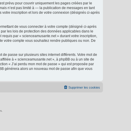
est prévu pour couvrir uniquement les pages créées par le
ais n’est pas limité à — la publication de messages en tant
 votre inscription et lors de votre connexion (désignés ci-après
ermettant de vous connecter à votre compte (désigné ci-après
 par les lois de protection des données applicables dans le
l requis par « scienceamusante.net » durant votre inscription,
ns de votre compte vous souhaitez rendre publiques ou non. De
 de passe sur plusieurs sites internet différents. Votre mot de
ffiliée à « scienceamusante.net », à phpBB ou à un site de
nction « J’ai perdu mon mot de passe » qui est proposée par
 phpBB générera alors un nouveau mot de passe afin que vous
Supprimer les cookies
s.