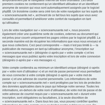
temporairement par le navigateur internet de votre ordinateur. Les deux
premiers cookies ne contiennent qu’un identifiant utilisateur et un identifiant
anonyme de session qui vous sont automatiquement assignés par le logiciel
phpBB. Un troisième cookie sera créé lors de votre navigation sur les sujets de
« scienceamusante.net », archivant de ce fait tous les sujets que vous avez
consultés et permettant d’améliorer votre confort de navigation en tant
qu’utilisateur.
Lors de votre navigation sur « scienceamusante.net », nous pouvons
également créer une quatrième sorte de cookies, externes au document qui
est prévu pour couvrir uniquement les pages créées par le logiciel phpBB. La
seconde manière est de récupérer les informations que vous nous envoyez et
que nous collectons. Ceci peut correspondre — mais n’est pas limité à — la
publication de messages en tant qu’utilisateur anonyme, l’inscription sur
« scienceamusante.net » (désignée ci-après par « votre compte ») et les
messages que vous publiez après votre inscription et lors de votre connexion
(désignés ci-après par « vos messages »).
Votre compte contiendra au minimum un identifiant unique (désigné ci-après
par « votre nom d’utilisateur ») et un mot de passe personnel vous permettant
de vous connecter à votre compte (désigné ci-après par « votre mot de
passe ») et une adresse de courriel personnelle. Les informations de votre
compte sur « scienceamusante.net » sont protégées par les lois de protection
des données applicables dans le pays qui héberge notre serveur. Toutes les
informations, en-dehors de votre nom d’utilisateur, de votre mot de passe et de
votre adresse de courriel requis par « scienceamusante.net » durant votre
inscription, sont obligatoires ou facultatives, à la seule discrétion de
« scienceamusante.net ». Dans tous les cas, vous pouvez contrôler quelles