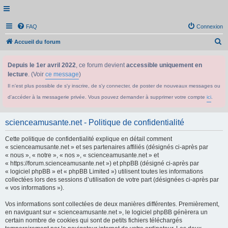
FAQ
Connexion
R
Accueil du forum
e
Depuis le 1er avril 2022
, ce forum devient
accessible uniquement en
c
lecture
. (Voir
ce message
)
h
Il n'est plus possible de s'y inscrire, de s'y connecter, de poster de nouveaux messages ou
e
d'accéder à la messagerie privée. Vous pouvez demander à supprimer votre compte
ici
.
r
c
scienceamusante.net - Politique de confidentialité
h
Cette politique de confidentialité explique en détail comment
e
« scienceamusante.net » et ses partenaires affiliés (désignés ci-après par
r
« nous », « notre », « nos », « scienceamusante.net » et
« https://forum.scienceamusante.net ») et phpBB (désigné ci-après par
« logiciel phpBB » et « phpBB Limited ») utilisent toutes les informations
collectées lors des sessions d’utilisation de votre part (désignées ci-après par
« vos informations »).
Vos informations sont collectées de deux manières différentes. Premièrement,
en naviguant sur « scienceamusante.net », le logiciel phpBB génèrera un
certain nombre de cookies qui sont de petits fichiers téléchargés