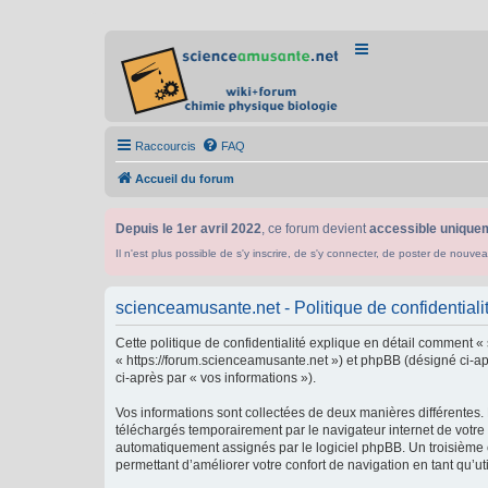
Raccourcis
FAQ
Accueil du forum
Depuis le 1er avril 2022
, ce forum devient
accessible uniquem
Il n'est plus possible de s'y inscrire, de s'y connecter, de poster de n
scienceamusante.net - Politique de confidentiali
Cette politique de confidentialité explique en détail comment «
« https://forum.scienceamusante.net ») et phpBB (désigné ci-aprè
ci-après par « vos informations »).
Vos informations sont collectées de deux manières différentes.
téléchargés temporairement par le navigateur internet de votre 
automatiquement assignés par le logiciel phpBB. Un troisième co
permettant d’améliorer votre confort de navigation en tant qu’uti