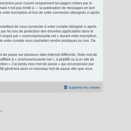
est prévu pour couvrir uniquement les pages créées par le
ais n’est pas limité à — la publication de messages en tant
 votre inscription et lors de votre connexion (désignés ci-après
ermettant de vous connecter à votre compte (désigné ci-après
 par les lois de protection des données applicables dans le
l requis par « scienceamusante.net » durant votre inscription,
ns de votre compte vous souhaitez rendre publiques ou non. De
 de passe sur plusieurs sites internet différents. Votre mot de
ffiliée à « scienceamusante.net », à phpBB ou à un site de
nction « J’ai perdu mon mot de passe » qui est proposée par
 phpBB générera alors un nouveau mot de passe afin que vous
Supprimer les cookies
s.