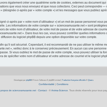
ouvons également créer une quatrième sorte de cookies, externes au document qui 
mations que vous nous envoyez et que nous collectons. Ceci peut correspondre — m
 » (désignée ci-après par « votre compte ») et les messages que vous publiez après
igné ci-après par « votre nom d’utilisateur ») et un mot de passe personnel vous p
elle. Les informations de votre compte sur « scienceamusante.net » sont protégées
ors de votre nom d’utilisateur, de votre mot de passe et de votre adresse de courrie
scienceamusante.net ». Dans tous les cas, vous pouvez contrôler quelles informatio
 diffusion du logiciel phpBB depuis une option disponible sur votre compte.
afin qu’il soit sécurisé. Cependant, il est recommandé de ne pas utiliser le même mot
te.net », veillez donc à le conservez précieusement. En aucun cas une personne a
passe. Si vous oubliez le mot de passe de votre compte, vous pouvez utiliser la fo
ra de spécifier votre nom d’utilisateur et votre adresse de courriel et le logiciel
Développé par
phpBB
® Forum Software © phpBB Limited
|
Traduction française officielle
©
Qiaeru
Confidentialité
|
Conditions
 propos de scienceamusante.net
-
Contact
- ©
Anima-Science
. Tous droits réservés pour tous pay