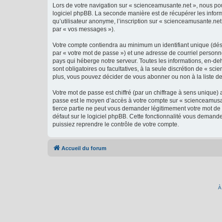
Lors de votre navigation sur « scienceamusante.net », nous p
logiciel phpBB. La seconde manière est de récupérer les infor
qu’utilisateur anonyme, l’inscription sur « scienceamusante.net
par « vos messages »).
Votre compte contiendra au minimum un identifiant unique (dés
par « votre mot de passe ») et une adresse de courriel personn
pays qui héberge notre serveur. Toutes les informations, en-deh
sont obligatoires ou facultatives, à la seule discrétion de « 
plus, vous pouvez décider de vous abonner ou non à la liste de
Votre mot de passe est chiffré (par un chiffrage à sens unique) 
passe est le moyen d’accès à votre compte sur « scienceamusan
tierce partie ne peut vous demander légitimement votre mot de 
défaut sur le logiciel phpBB. Cette fonctionnalité vous demande
puissiez reprendre le contrôle de votre compte.
Accueil du forum
À