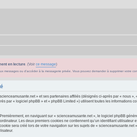
ent en lecture
. (Voir
ce message
)
ouveaux messages ou d'accéder à la messagerie privée. Vous pouvez demander à supprimer votre c
té
 scienceamusante.net » et ses partenaires affiliés (désignés ci-après par « nous », 
s par « logiciel phpBB » et « phpBB Limited ») utilisent toutes les informations col
 Premièrement, en naviguant sur « scienceamusante.net », le logiciel phpBB génèrer
ordinateur. Les deux premiers cookies ne contiennent qu’un identifiant utilisateur 
okie sera créé lors de votre navigation sur les sujets de « scienceamusante.net », 
lisateur.