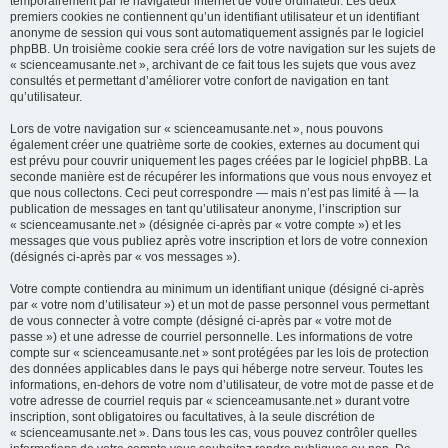
temporairement par le navigateur internet de votre ordinateur. Les deux
premiers cookies ne contiennent qu’un identifiant utilisateur et un identifiant
anonyme de session qui vous sont automatiquement assignés par le logiciel
phpBB. Un troisième cookie sera créé lors de votre navigation sur les sujets de
« scienceamusante.net », archivant de ce fait tous les sujets que vous avez
consultés et permettant d’améliorer votre confort de navigation en tant
qu’utilisateur.
Lors de votre navigation sur « scienceamusante.net », nous pouvons
également créer une quatrième sorte de cookies, externes au document qui
est prévu pour couvrir uniquement les pages créées par le logiciel phpBB. La
seconde manière est de récupérer les informations que vous nous envoyez et
que nous collectons. Ceci peut correspondre — mais n’est pas limité à — la
publication de messages en tant qu’utilisateur anonyme, l’inscription sur
« scienceamusante.net » (désignée ci-après par « votre compte ») et les
messages que vous publiez après votre inscription et lors de votre connexion
(désignés ci-après par « vos messages »).
Votre compte contiendra au minimum un identifiant unique (désigné ci-après
par « votre nom d’utilisateur ») et un mot de passe personnel vous permettant
de vous connecter à votre compte (désigné ci-après par « votre mot de
passe ») et une adresse de courriel personnelle. Les informations de votre
compte sur « scienceamusante.net » sont protégées par les lois de protection
des données applicables dans le pays qui héberge notre serveur. Toutes les
informations, en-dehors de votre nom d’utilisateur, de votre mot de passe et de
votre adresse de courriel requis par « scienceamusante.net » durant votre
inscription, sont obligatoires ou facultatives, à la seule discrétion de
« scienceamusante.net ». Dans tous les cas, vous pouvez contrôler quelles