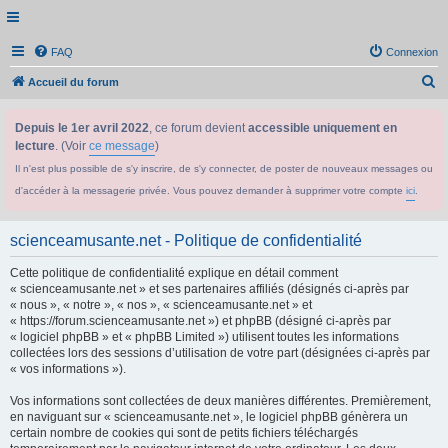
FAQ
Connexion
R
Accueil du forum
e
Depuis le 1er avril 2022
, ce forum devient
accessible uniquement en
c
lecture
. (Voir
ce message
)
h
Il n'est plus possible de s'y inscrire, de s'y connecter, de poster de nouveaux messages ou
e
d'accéder à la messagerie privée. Vous pouvez demander à supprimer votre compte
ici
.
r
c
scienceamusante.net - Politique de confidentialité
h
Cette politique de confidentialité explique en détail comment
e
« scienceamusante.net » et ses partenaires affiliés (désignés ci-après par
r
« nous », « notre », « nos », « scienceamusante.net » et
« https://forum.scienceamusante.net ») et phpBB (désigné ci-après par
« logiciel phpBB » et « phpBB Limited ») utilisent toutes les informations
collectées lors des sessions d’utilisation de votre part (désignées ci-après par
« vos informations »).
Vos informations sont collectées de deux manières différentes. Premièrement,
en naviguant sur « scienceamusante.net », le logiciel phpBB génèrera un
certain nombre de cookies qui sont de petits fichiers téléchargés