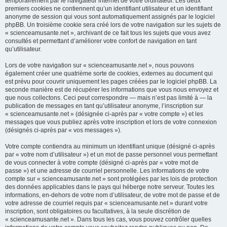
temporairement par le navigateur internet de votre ordinateur. Les deux
premiers cookies ne contiennent qu’un identifiant utilisateur et un identifiant
anonyme de session qui vous sont automatiquement assignés par le logiciel
phpBB. Un troisième cookie sera créé lors de votre navigation sur les sujets de
« scienceamusante.net », archivant de ce fait tous les sujets que vous avez
consultés et permettant d’améliorer votre confort de navigation en tant
qu’utilisateur.
Lors de votre navigation sur « scienceamusante.net », nous pouvons
également créer une quatrième sorte de cookies, externes au document qui
est prévu pour couvrir uniquement les pages créées par le logiciel phpBB. La
seconde manière est de récupérer les informations que vous nous envoyez et
que nous collectons. Ceci peut correspondre — mais n’est pas limité à — la
publication de messages en tant qu’utilisateur anonyme, l’inscription sur
« scienceamusante.net » (désignée ci-après par « votre compte ») et les
messages que vous publiez après votre inscription et lors de votre connexion
(désignés ci-après par « vos messages »).
Votre compte contiendra au minimum un identifiant unique (désigné ci-après
par « votre nom d’utilisateur ») et un mot de passe personnel vous permettant
de vous connecter à votre compte (désigné ci-après par « votre mot de
passe ») et une adresse de courriel personnelle. Les informations de votre
compte sur « scienceamusante.net » sont protégées par les lois de protection
des données applicables dans le pays qui héberge notre serveur. Toutes les
informations, en-dehors de votre nom d’utilisateur, de votre mot de passe et de
votre adresse de courriel requis par « scienceamusante.net » durant votre
inscription, sont obligatoires ou facultatives, à la seule discrétion de
« scienceamusante.net ». Dans tous les cas, vous pouvez contrôler quelles