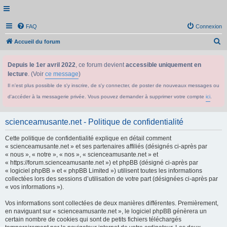
FAQ
Connexion
R
Accueil du forum
e
Depuis le 1er avril 2022
, ce forum devient
accessible uniquement en
c
lecture
. (Voir
ce message
)
h
Il n'est plus possible de s'y inscrire, de s'y connecter, de poster de nouveaux messages ou
e
d'accéder à la messagerie privée. Vous pouvez demander à supprimer votre compte
ici
.
r
c
scienceamusante.net - Politique de confidentialité
h
Cette politique de confidentialité explique en détail comment
e
« scienceamusante.net » et ses partenaires affiliés (désignés ci-après par
r
« nous », « notre », « nos », « scienceamusante.net » et
« https://forum.scienceamusante.net ») et phpBB (désigné ci-après par
« logiciel phpBB » et « phpBB Limited ») utilisent toutes les informations
collectées lors des sessions d’utilisation de votre part (désignées ci-après par
« vos informations »).
Vos informations sont collectées de deux manières différentes. Premièrement,
en naviguant sur « scienceamusante.net », le logiciel phpBB génèrera un
certain nombre de cookies qui sont de petits fichiers téléchargés