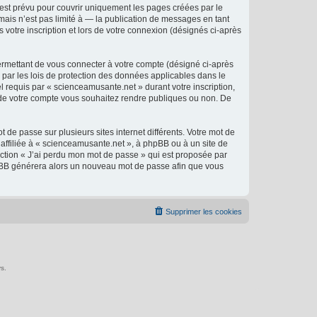
est prévu pour couvrir uniquement les pages créées par le
ais n’est pas limité à — la publication de messages en tant
 votre inscription et lors de votre connexion (désignés ci-après
ermettant de vous connecter à votre compte (désigné ci-après
 par les lois de protection des données applicables dans le
l requis par « scienceamusante.net » durant votre inscription,
ns de votre compte vous souhaitez rendre publiques ou non. De
 de passe sur plusieurs sites internet différents. Votre mot de
ffiliée à « scienceamusante.net », à phpBB ou à un site de
nction « J’ai perdu mon mot de passe » qui est proposée par
 phpBB générera alors un nouveau mot de passe afin que vous
Supprimer les cookies
s.