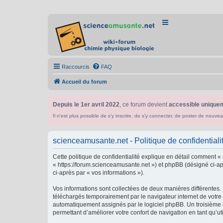
Raccourcis
FAQ
Accueil du forum
Depuis le 1er avril 2022
, ce forum devient
accessible uniquem
Il n'est plus possible de s'y inscrire, de s'y connecter, de poster de n
scienceamusante.net - Politique de confidentiali
Cette politique de confidentialité explique en détail comment «
« https://forum.scienceamusante.net ») et phpBB (désigné ci-aprè
ci-après par « vos informations »).
Vos informations sont collectées de deux manières différentes.
téléchargés temporairement par le navigateur internet de votre 
automatiquement assignés par le logiciel phpBB. Un troisième co
permettant d’améliorer votre confort de navigation en tant qu’uti