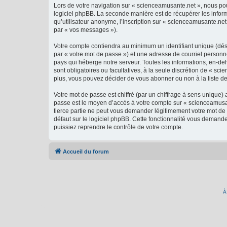
Lors de votre navigation sur « scienceamusante.net », nous p
logiciel phpBB. La seconde manière est de récupérer les infor
qu’utilisateur anonyme, l’inscription sur « scienceamusante.net
par « vos messages »).
Votre compte contiendra au minimum un identifiant unique (dés
par « votre mot de passe ») et une adresse de courriel personn
pays qui héberge notre serveur. Toutes les informations, en-deh
sont obligatoires ou facultatives, à la seule discrétion de « 
plus, vous pouvez décider de vous abonner ou non à la liste de
Votre mot de passe est chiffré (par un chiffrage à sens unique) 
passe est le moyen d’accès à votre compte sur « scienceamusan
tierce partie ne peut vous demander légitimement votre mot de 
défaut sur le logiciel phpBB. Cette fonctionnalité vous demande
puissiez reprendre le contrôle de votre compte.
Accueil du forum
À