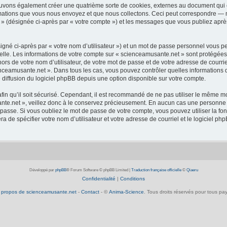
ouvons également créer une quatrième sorte de cookies, externes au document qui 
mations que vous nous envoyez et que nous collectons. Ceci peut correspondre — m
 » (désignée ci-après par « votre compte ») et les messages que vous publiez après
igné ci-après par « votre nom d’utilisateur ») et un mot de passe personnel vous p
elle. Les informations de votre compte sur « scienceamusante.net » sont protégées
ors de votre nom d’utilisateur, de votre mot de passe et de votre adresse de courrie
scienceamusante.net ». Dans tous les cas, vous pouvez contrôler quelles informatio
 diffusion du logiciel phpBB depuis une option disponible sur votre compte.
afin qu’il soit sécurisé. Cependant, il est recommandé de ne pas utiliser le même mot
te.net », veillez donc à le conservez précieusement. En aucun cas une personne a
passe. Si vous oubliez le mot de passe de votre compte, vous pouvez utiliser la fo
ra de spécifier votre nom d’utilisateur et votre adresse de courriel et le logiciel
Développé par
phpBB
® Forum Software © phpBB Limited
|
Traduction française officielle
©
Qiaeru
Confidentialité
|
Conditions
 propos de scienceamusante.net
-
Contact
- ©
Anima-Science
. Tous droits réservés pour tous pay