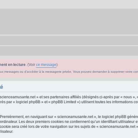
ent en lecture
. (Voir
ce message
)
ouveaux messages ou d'accéder à la messagerie privée. Vous pouvez demander à supprimer votre c
té
 scienceamusante.net » et ses partenaires affiliés (désignés ci-après par « nous », 
s par « logiciel phpBB » et « phpBB Limited ») utilisent toutes les informations col
 Premièrement, en naviguant sur « scienceamusante.net », le logiciel phpBB génèrer
ordinateur. Les deux premiers cookies ne contiennent qu’un identifiant utilisateur 
okie sera créé lors de votre navigation sur les sujets de « scienceamusante.net », 
lisateur.