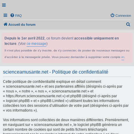
FAQ
Connexion
R
Accueil du forum
e
Depuis le 1er avril 2022
, ce forum devient
accessible uniquement en
c
lecture
. (Voir
ce message
)
h
Il n'est plus possible de s'y inscrire, de s'y connecter, de poster de nouveaux messages ou
e
d'accéder à la messagerie privée. Vous pouvez demander à supprimer votre compte
ici
.
r
c
scienceamusante.net - Politique de confidentialité
h
Cette politique de confidentialité explique en détail comment
e
« scienceamusante.net » et ses partenaires affiliés (désignés ci-après par
r
« nous », « notre », « nos », « scienceamusante.net » et
« https://forum.scienceamusante.net ») et phpBB (désigné ci-après par
« logiciel phpBB » et « phpBB Limited ») utilisent toutes les informations
collectées lors des sessions d’utilisation de votre part (désignées ci-après par
« vos informations »).
Vos informations sont collectées de deux manières différentes. Premièrement,
en naviguant sur « scienceamusante.net », le logiciel phpBB génèrera un
certain nombre de cookies qui sont de petits fichiers téléchargés