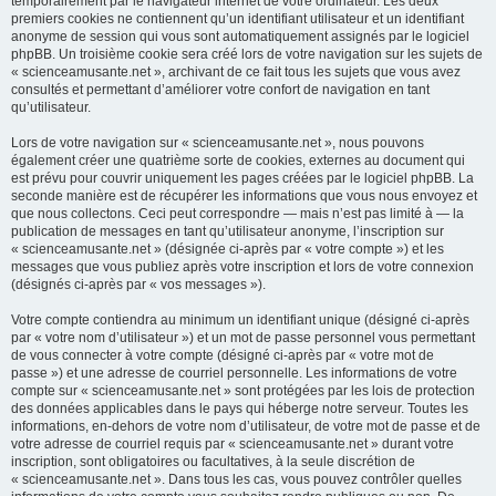
temporairement par le navigateur internet de votre ordinateur. Les deux
premiers cookies ne contiennent qu’un identifiant utilisateur et un identifiant
anonyme de session qui vous sont automatiquement assignés par le logiciel
phpBB. Un troisième cookie sera créé lors de votre navigation sur les sujets de
« scienceamusante.net », archivant de ce fait tous les sujets que vous avez
consultés et permettant d’améliorer votre confort de navigation en tant
qu’utilisateur.
Lors de votre navigation sur « scienceamusante.net », nous pouvons
également créer une quatrième sorte de cookies, externes au document qui
est prévu pour couvrir uniquement les pages créées par le logiciel phpBB. La
seconde manière est de récupérer les informations que vous nous envoyez et
que nous collectons. Ceci peut correspondre — mais n’est pas limité à — la
publication de messages en tant qu’utilisateur anonyme, l’inscription sur
« scienceamusante.net » (désignée ci-après par « votre compte ») et les
messages que vous publiez après votre inscription et lors de votre connexion
(désignés ci-après par « vos messages »).
Votre compte contiendra au minimum un identifiant unique (désigné ci-après
par « votre nom d’utilisateur ») et un mot de passe personnel vous permettant
de vous connecter à votre compte (désigné ci-après par « votre mot de
passe ») et une adresse de courriel personnelle. Les informations de votre
compte sur « scienceamusante.net » sont protégées par les lois de protection
des données applicables dans le pays qui héberge notre serveur. Toutes les
informations, en-dehors de votre nom d’utilisateur, de votre mot de passe et de
votre adresse de courriel requis par « scienceamusante.net » durant votre
inscription, sont obligatoires ou facultatives, à la seule discrétion de
« scienceamusante.net ». Dans tous les cas, vous pouvez contrôler quelles