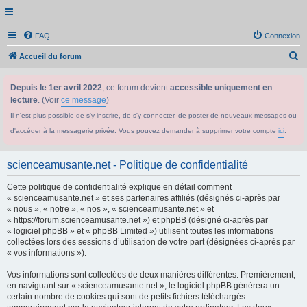
FAQ
Connexion
R
Accueil du forum
e
Depuis le 1er avril 2022
, ce forum devient
accessible uniquement en
c
lecture
. (Voir
ce message
)
h
Il n'est plus possible de s'y inscrire, de s'y connecter, de poster de nouveaux messages ou
e
d'accéder à la messagerie privée. Vous pouvez demander à supprimer votre compte
ici
.
r
c
scienceamusante.net - Politique de confidentialité
h
Cette politique de confidentialité explique en détail comment
e
« scienceamusante.net » et ses partenaires affiliés (désignés ci-après par
r
« nous », « notre », « nos », « scienceamusante.net » et
« https://forum.scienceamusante.net ») et phpBB (désigné ci-après par
« logiciel phpBB » et « phpBB Limited ») utilisent toutes les informations
collectées lors des sessions d’utilisation de votre part (désignées ci-après par
« vos informations »).
Vos informations sont collectées de deux manières différentes. Premièrement,
en naviguant sur « scienceamusante.net », le logiciel phpBB génèrera un
certain nombre de cookies qui sont de petits fichiers téléchargés