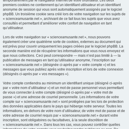
temporairement par le navigateur internet de votre ordinateur. Les deux
premiers cookies ne contiennent qu’un identifiant utilisateur et un identifiant
anonyme de session qui vous sont automatiquement assignés par le logiciel
phpBB. Un troisième cookie sera créé lors de votre navigation sur les sujets de
« scienceamusante.net », archivant de ce fait tous les sujets que vous avez
consultés et permettant d’améliorer votre confort de navigation en tant
qu’utilisateur.
Lors de votre navigation sur « scienceamusante.net », nous pouvons
également créer une quatrième sorte de cookies, externes au document qui
est prévu pour couvrir uniquement les pages créées par le logiciel phpBB. La
seconde manière est de récupérer les informations que vous nous envoyez et
que nous collectons. Ceci peut correspondre — mais n’est pas limité à — la
publication de messages en tant qu’utilisateur anonyme, l’inscription sur
« scienceamusante.net » (désignée ci-après par « votre compte ») et les
messages que vous publiez après votre inscription et lors de votre connexion
(désignés ci-après par « vos messages »).
Votre compte contiendra au minimum un identifiant unique (désigné ci-après
par « votre nom d’utilisateur ») et un mot de passe personnel vous permettant
de vous connecter à votre compte (désigné ci-après par « votre mot de
passe ») et une adresse de courriel personnelle. Les informations de votre
compte sur « scienceamusante.net » sont protégées par les lois de protection
des données applicables dans le pays qui héberge notre serveur. Toutes les
informations, en-dehors de votre nom d’utilisateur, de votre mot de passe et de
votre adresse de courriel requis par « scienceamusante.net » durant votre
inscription, sont obligatoires ou facultatives, à la seule discrétion de
« scienceamusante.net ». Dans tous les cas, vous pouvez contrôler quelles