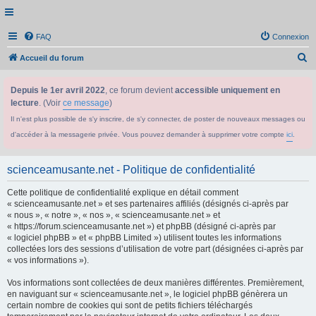
FAQ
Connexion
R
Accueil du forum
e
Depuis le 1er avril 2022
, ce forum devient
accessible uniquement en
c
lecture
. (Voir
ce message
)
h
Il n'est plus possible de s'y inscrire, de s'y connecter, de poster de nouveaux messages ou
e
d'accéder à la messagerie privée. Vous pouvez demander à supprimer votre compte
ici
.
r
c
scienceamusante.net - Politique de confidentialité
h
Cette politique de confidentialité explique en détail comment
e
« scienceamusante.net » et ses partenaires affiliés (désignés ci-après par
r
« nous », « notre », « nos », « scienceamusante.net » et
« https://forum.scienceamusante.net ») et phpBB (désigné ci-après par
« logiciel phpBB » et « phpBB Limited ») utilisent toutes les informations
collectées lors des sessions d’utilisation de votre part (désignées ci-après par
« vos informations »).
Vos informations sont collectées de deux manières différentes. Premièrement,
en naviguant sur « scienceamusante.net », le logiciel phpBB génèrera un
certain nombre de cookies qui sont de petits fichiers téléchargés