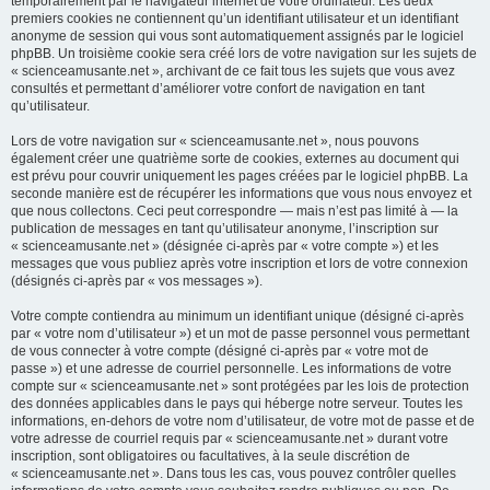
temporairement par le navigateur internet de votre ordinateur. Les deux
premiers cookies ne contiennent qu’un identifiant utilisateur et un identifiant
anonyme de session qui vous sont automatiquement assignés par le logiciel
phpBB. Un troisième cookie sera créé lors de votre navigation sur les sujets de
« scienceamusante.net », archivant de ce fait tous les sujets que vous avez
consultés et permettant d’améliorer votre confort de navigation en tant
qu’utilisateur.
Lors de votre navigation sur « scienceamusante.net », nous pouvons
également créer une quatrième sorte de cookies, externes au document qui
est prévu pour couvrir uniquement les pages créées par le logiciel phpBB. La
seconde manière est de récupérer les informations que vous nous envoyez et
que nous collectons. Ceci peut correspondre — mais n’est pas limité à — la
publication de messages en tant qu’utilisateur anonyme, l’inscription sur
« scienceamusante.net » (désignée ci-après par « votre compte ») et les
messages que vous publiez après votre inscription et lors de votre connexion
(désignés ci-après par « vos messages »).
Votre compte contiendra au minimum un identifiant unique (désigné ci-après
par « votre nom d’utilisateur ») et un mot de passe personnel vous permettant
de vous connecter à votre compte (désigné ci-après par « votre mot de
passe ») et une adresse de courriel personnelle. Les informations de votre
compte sur « scienceamusante.net » sont protégées par les lois de protection
des données applicables dans le pays qui héberge notre serveur. Toutes les
informations, en-dehors de votre nom d’utilisateur, de votre mot de passe et de
votre adresse de courriel requis par « scienceamusante.net » durant votre
inscription, sont obligatoires ou facultatives, à la seule discrétion de
« scienceamusante.net ». Dans tous les cas, vous pouvez contrôler quelles