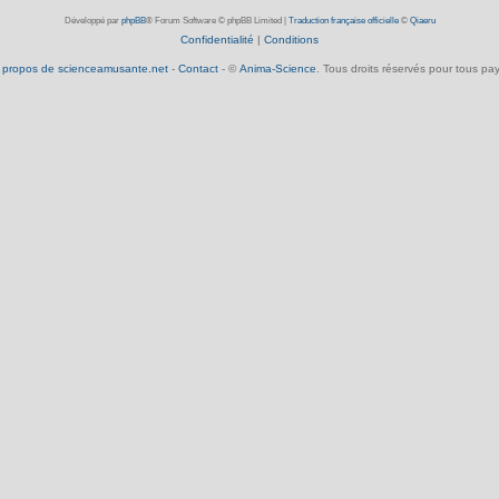
Développé par
phpBB
® Forum Software © phpBB Limited
|
Traduction française officielle
©
Qiaeru
Confidentialité
|
Conditions
 propos de scienceamusante.net
-
Contact
- ©
Anima-Science
. Tous droits réservés pour tous pay