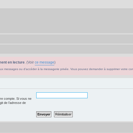
ent en lecture
. (Voir
ce message
)
ouveaux messages ou d'accéder à la messagerie privée. Vous pouvez demander à supprimer votre c
tre compte. Si vous ne
agit de l’adresse de