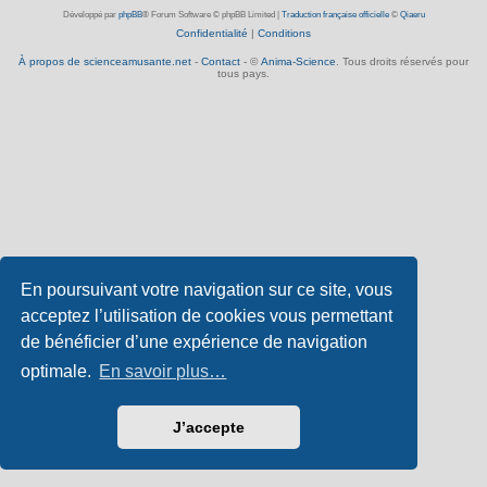
Développé par
phpBB
® Forum Software © phpBB Limited
|
Traduction française officielle
©
Qiaeru
Confidentialité
|
Conditions
À propos de scienceamusante.net
-
Contact
- ©
Anima-Science
. Tous droits réservés pour
tous pays.
En poursuivant votre navigation sur ce site, vous
acceptez l’utilisation de cookies vous permettant
de bénéficier d’une expérience de navigation
optimale.
En savoir plus…
J’accepte