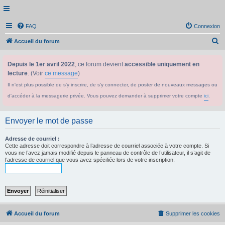
FAQ
Connexion
R
Accueil du forum
e
Depuis le 1er avril 2022
, ce forum devient
accessible uniquement en
c
lecture
. (Voir
ce message
)
h
Il n'est plus possible de s'y inscrire, de s'y connecter, de poster de nouveaux messages ou
e
d'accéder à la messagerie privée. Vous pouvez demander à supprimer votre compte
ici
.
r
c
Envoyer le mot de passe
h
e
Adresse de courriel :
Cette adresse doit correspondre à l’adresse de courriel associée à votre compte. Si
r
vous ne l’avez jamais modifié depuis le panneau de contrôle de l’utilisateur, il s’agit de
l’adresse de courriel que vous avez spécifiée lors de votre inscription.
Accueil du forum
Supprimer les cookies