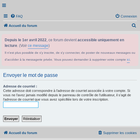
FAQ
Connexion
R
Accueil du forum
e
Depuis le 1er avril 2022
, ce forum devient
accessible uniquement en
c
lecture
. (Voir
ce message
)
h
Il n'est plus possible de s'y inscrire, de s'y connecter, de poster de nouveaux messages ou
e
d'accéder à la messagerie privée. Vous pouvez demander à supprimer votre compte
ici
.
r
c
Envoyer le mot de passe
h
e
Adresse de courriel :
Cette adresse doit correspondre à l’adresse de courriel associée à votre compte. Si
r
vous ne l’avez jamais modifié depuis le panneau de contrôle de l’utilisateur, il s’agit de
l’adresse de courriel que vous avez spécifiée lors de votre inscription.
Accueil du forum
Supprimer les cookies