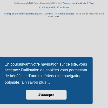
Développé par
phpBB
® Forum Software © phpBB Limited
|
Traduction française officielle
©
Qiaeru
Confidentialité
|
Conditions
À propos de scienceamusante.net
-
Contact
- ©
Anima-Science
. Tous droits réservés pour
tous pays.
En poursuivant votre navigation sur ce site, vous
acceptez l’utilisation de cookies vous permettant
de bénéficier d’une expérience de navigation
optimale.
En savoir plus…
J’accepte