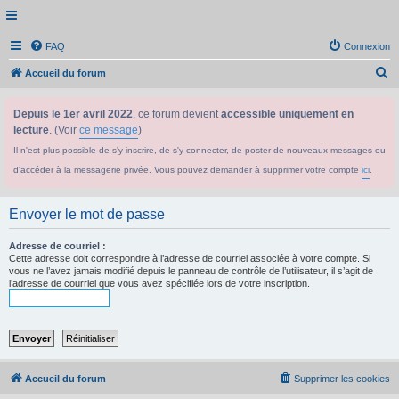
FAQ
Connexion
R
Accueil du forum
e
Depuis le 1er avril 2022
, ce forum devient
accessible uniquement en
c
lecture
. (Voir
ce message
)
h
Il n'est plus possible de s'y inscrire, de s'y connecter, de poster de nouveaux messages ou
e
d'accéder à la messagerie privée. Vous pouvez demander à supprimer votre compte
ici
.
r
c
Envoyer le mot de passe
h
e
Adresse de courriel :
Cette adresse doit correspondre à l’adresse de courriel associée à votre compte. Si
r
vous ne l’avez jamais modifié depuis le panneau de contrôle de l’utilisateur, il s’agit de
l’adresse de courriel que vous avez spécifiée lors de votre inscription.
Accueil du forum
Supprimer les cookies