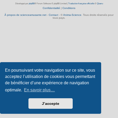
Développé par
phpBB
® Forum Software © phpBB Limited
|
Traduction française officielle
©
Qiaeru
Confidentialité
|
Conditions
À propos de scienceamusante.net
-
Contact
- ©
Anima-Science
. Tous droits réservés pour
tous pays.
En poursuivant votre navigation sur ce site, vous
acceptez l’utilisation de cookies vous permettant
de bénéficier d’une expérience de navigation
optimale.
En savoir plus…
J’accepte