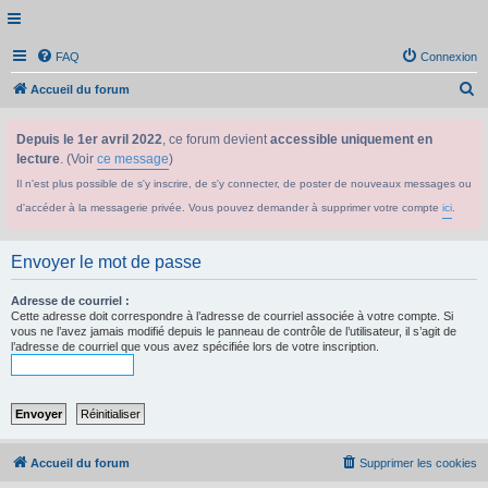
FAQ
Connexion
R
Accueil du forum
e
Depuis le 1er avril 2022
, ce forum devient
accessible uniquement en
c
lecture
. (Voir
ce message
)
h
Il n'est plus possible de s'y inscrire, de s'y connecter, de poster de nouveaux messages ou
e
d'accéder à la messagerie privée. Vous pouvez demander à supprimer votre compte
ici
.
r
c
Envoyer le mot de passe
h
e
Adresse de courriel :
Cette adresse doit correspondre à l’adresse de courriel associée à votre compte. Si
r
vous ne l’avez jamais modifié depuis le panneau de contrôle de l’utilisateur, il s’agit de
l’adresse de courriel que vous avez spécifiée lors de votre inscription.
Accueil du forum
Supprimer les cookies