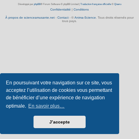
Développé par
phpBB
® Forum Software © phpBB Limited
|
Traduction française officielle
©
Qiaeru
Confidentialité
|
Conditions
À propos de scienceamusante.net
-
Contact
- ©
Anima-Science
. Tous droits réservés pour
tous pays.
En poursuivant votre navigation sur ce site, vous
acceptez l’utilisation de cookies vous permettant
de bénéficier d’une expérience de navigation
optimale.
En savoir plus…
J’accepte