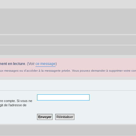
ent en lecture
. (Voir
ce message
)
ouveaux messages ou d'accéder à la messagerie privée. Vous pouvez demander à supprimer votre c
tre compte. Si vous ne
agit de l’adresse de