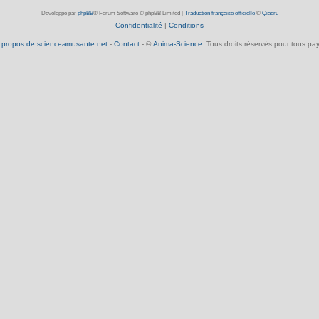
Développé par
phpBB
® Forum Software © phpBB Limited
|
Traduction française officielle
©
Qiaeru
Confidentialité
|
Conditions
 propos de scienceamusante.net
-
Contact
- ©
Anima-Science
. Tous droits réservés pour tous pay