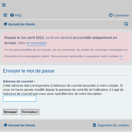
FAQ
Connexion
R
Accueil du forum
e
Depuis le 1er avril 2022
, ce forum devient
accessible uniquement en
c
lecture
. (Voir
ce message
)
h
Il n'est plus possible de s'y inscrire, de s'y connecter, de poster de nouveaux messages ou
e
d'accéder à la messagerie privée. Vous pouvez demander à supprimer votre compte
ici
.
r
c
Envoyer le mot de passe
h
e
Adresse de courriel :
Cette adresse doit correspondre à l’adresse de courriel associée à votre compte. Si
r
vous ne l’avez jamais modifié depuis le panneau de contrôle de l’utilisateur, il s’agit de
l’adresse de courriel que vous avez spécifiée lors de votre inscription.
Accueil du forum
Supprimer les cookies