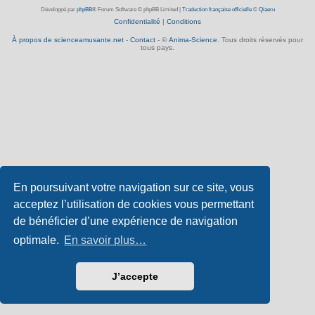
Développé par
phpBB
® Forum Software © phpBB Limited
|
Traduction française officielle
©
Qiaeru
Confidentialité
|
Conditions
À propos de scienceamusante.net
-
Contact
- ©
Anima-Science
. Tous droits réservés pour
tous pays.
En poursuivant votre navigation sur ce site, vous
acceptez l’utilisation de cookies vous permettant
de bénéficier d’une expérience de navigation
optimale.
En savoir plus…
J’accepte