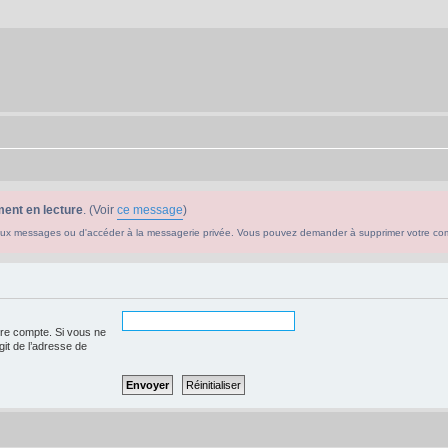
ent en lecture
. (Voir
ce message
)
ouveaux messages ou d'accéder à la messagerie privée. Vous pouvez demander à supprimer votre c
tre compte. Si vous ne
agit de l’adresse de