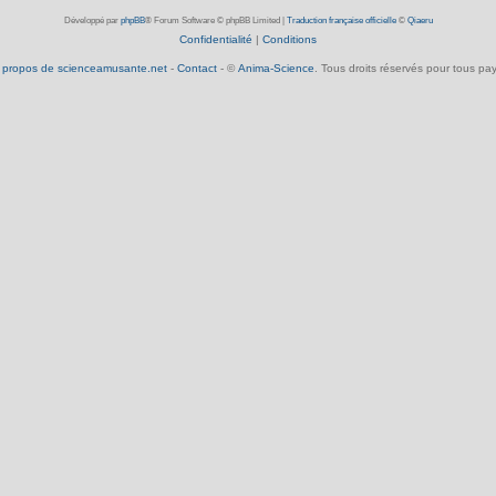
Développé par
phpBB
® Forum Software © phpBB Limited
|
Traduction française officielle
©
Qiaeru
Confidentialité
|
Conditions
 propos de scienceamusante.net
-
Contact
- ©
Anima-Science
. Tous droits réservés pour tous pay