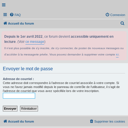
FAQ
Connexion
R
Accueil du forum
e
Depuis le 1er avril 2022
, ce forum devient
accessible uniquement en
c
lecture
. (Voir
ce message
)
h
Il n'est plus possible de s'y inscrire, de s'y connecter, de poster de nouveaux messages ou
e
d'accéder à la messagerie privée. Vous pouvez demander à supprimer votre compte
ici
.
r
c
Envoyer le mot de passe
h
e
Adresse de courriel :
Cette adresse doit correspondre à l’adresse de courriel associée à votre compte. Si
r
vous ne l’avez jamais modifié depuis le panneau de contrôle de l’utilisateur, il s’agit de
l’adresse de courriel que vous avez spécifiée lors de votre inscription.
Accueil du forum
Supprimer les cookies