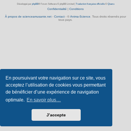
Développé par
phpBB
® Forum Software © phpBB Limited
|
Traduction française officielle
©
Qiaeru
Confidentialité
|
Conditions
À propos de scienceamusante.net
-
Contact
- ©
Anima-Science
. Tous droits réservés pour
tous pays.
En poursuivant votre navigation sur ce site, vous
acceptez l’utilisation de cookies vous permettant
de bénéficier d’une expérience de navigation
optimale.
En savoir plus…
J’accepte