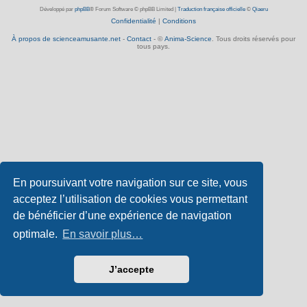
Développé par
phpBB
® Forum Software © phpBB Limited
|
Traduction française officielle
©
Qiaeru
Confidentialité
|
Conditions
À propos de scienceamusante.net
-
Contact
- ©
Anima-Science
. Tous droits réservés pour
tous pays.
En poursuivant votre navigation sur ce site, vous
acceptez l’utilisation de cookies vous permettant
de bénéficier d’une expérience de navigation
optimale.
En savoir plus…
J’accepte