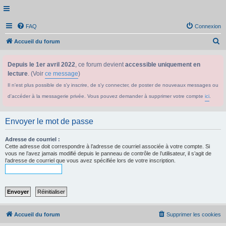
FAQ
Connexion
R
Accueil du forum
e
Depuis le 1er avril 2022
, ce forum devient
accessible uniquement en
c
lecture
. (Voir
ce message
)
h
Il n'est plus possible de s'y inscrire, de s'y connecter, de poster de nouveaux messages ou
e
d'accéder à la messagerie privée. Vous pouvez demander à supprimer votre compte
ici
.
r
c
Envoyer le mot de passe
h
e
Adresse de courriel :
Cette adresse doit correspondre à l’adresse de courriel associée à votre compte. Si
r
vous ne l’avez jamais modifié depuis le panneau de contrôle de l’utilisateur, il s’agit de
l’adresse de courriel que vous avez spécifiée lors de votre inscription.
Accueil du forum
Supprimer les cookies