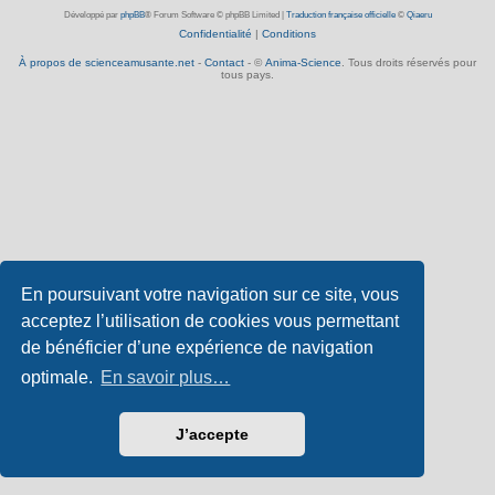
Développé par
phpBB
® Forum Software © phpBB Limited
|
Traduction française officielle
©
Qiaeru
Confidentialité
|
Conditions
À propos de scienceamusante.net
-
Contact
- ©
Anima-Science
. Tous droits réservés pour
tous pays.
En poursuivant votre navigation sur ce site, vous
acceptez l’utilisation de cookies vous permettant
de bénéficier d’une expérience de navigation
optimale.
En savoir plus…
J’accepte