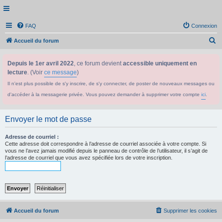
FAQ
Connexion
R
Accueil du forum
e
Depuis le 1er avril 2022
, ce forum devient
accessible uniquement en
c
lecture
. (Voir
ce message
)
h
Il n'est plus possible de s'y inscrire, de s'y connecter, de poster de nouveaux messages ou
e
d'accéder à la messagerie privée. Vous pouvez demander à supprimer votre compte
ici
.
r
c
Envoyer le mot de passe
h
e
Adresse de courriel :
Cette adresse doit correspondre à l’adresse de courriel associée à votre compte. Si
r
vous ne l’avez jamais modifié depuis le panneau de contrôle de l’utilisateur, il s’agit de
l’adresse de courriel que vous avez spécifiée lors de votre inscription.
Accueil du forum
Supprimer les cookies