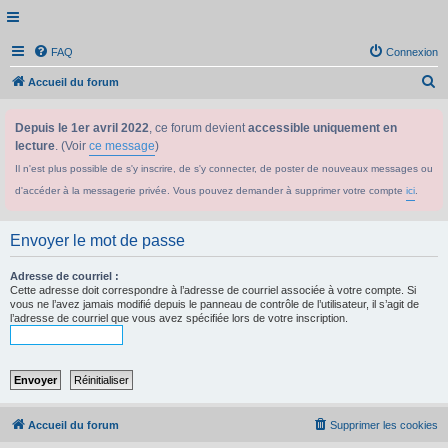
FAQ
Connexion
R
Accueil du forum
e
Depuis le 1er avril 2022
, ce forum devient
accessible uniquement en
c
lecture
. (Voir
ce message
)
h
Il n'est plus possible de s'y inscrire, de s'y connecter, de poster de nouveaux messages ou
e
d'accéder à la messagerie privée. Vous pouvez demander à supprimer votre compte
ici
.
r
c
Envoyer le mot de passe
h
e
Adresse de courriel :
Cette adresse doit correspondre à l’adresse de courriel associée à votre compte. Si
r
vous ne l’avez jamais modifié depuis le panneau de contrôle de l’utilisateur, il s’agit de
l’adresse de courriel que vous avez spécifiée lors de votre inscription.
Accueil du forum
Supprimer les cookies