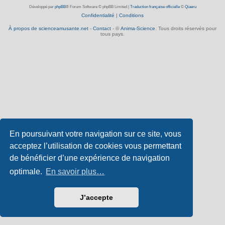
Développé par
phpBB
® Forum Software © phpBB Limited
|
Traduction française officielle
©
Qiaeru
Confidentialité
|
Conditions
À propos de scienceamusante.net
-
Contact
- ©
Anima-Science
. Tous droits réservés pour
tous pays.
En poursuivant votre navigation sur ce site, vous
acceptez l’utilisation de cookies vous permettant
de bénéficier d’une expérience de navigation
optimale.
En savoir plus…
J’accepte