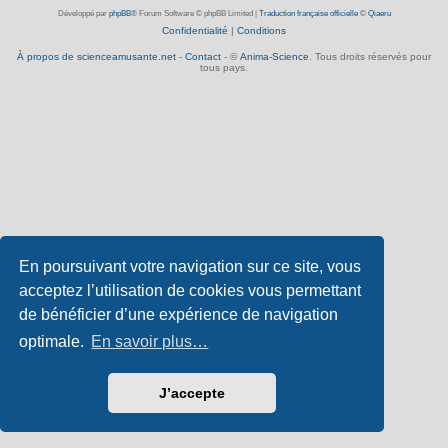
Développé par
phpBB
® Forum Software © phpBB Limited
|
Traduction française officielle
©
Qiaeru
Confidentialité
|
Conditions
À propos de scienceamusante.net
-
Contact
- ©
Anima-Science
. Tous droits réservés pour
tous pays.
En poursuivant votre navigation sur ce site, vous
acceptez l’utilisation de cookies vous permettant
de bénéficier d’une expérience de navigation
optimale.
En savoir plus…
J’accepte