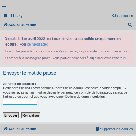
FAQ
Connexion
R
Accueil du forum
e
Depuis le 1er avril 2022
, ce forum devient
accessible uniquement en
c
lecture
. (Voir
ce message
)
h
Il n'est plus possible de s'y inscrire, de s'y connecter, de poster de nouveaux messages ou
e
d'accéder à la messagerie privée. Vous pouvez demander à supprimer votre compte
ici
.
r
c
Envoyer le mot de passe
h
e
Adresse de courriel :
Cette adresse doit correspondre à l’adresse de courriel associée à votre compte. Si
r
vous ne l’avez jamais modifié depuis le panneau de contrôle de l’utilisateur, il s’agit de
l’adresse de courriel que vous avez spécifiée lors de votre inscription.
Accueil du forum
Supprimer les cookies