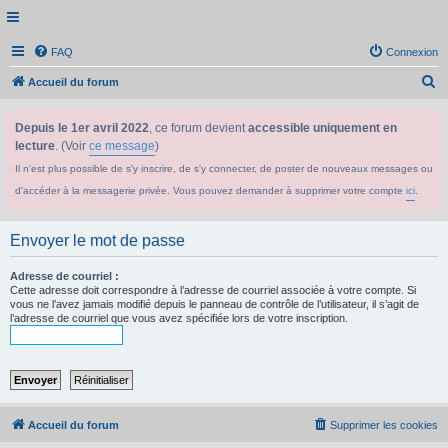
FAQ
Connexion
R
Accueil du forum
e
Depuis le 1er avril 2022
, ce forum devient
accessible uniquement en
c
lecture
. (Voir
ce message
)
h
Il n'est plus possible de s'y inscrire, de s'y connecter, de poster de nouveaux messages ou
e
d'accéder à la messagerie privée. Vous pouvez demander à supprimer votre compte
ici
.
r
c
Envoyer le mot de passe
h
e
Adresse de courriel :
Cette adresse doit correspondre à l’adresse de courriel associée à votre compte. Si
r
vous ne l’avez jamais modifié depuis le panneau de contrôle de l’utilisateur, il s’agit de
l’adresse de courriel que vous avez spécifiée lors de votre inscription.
Accueil du forum
Supprimer les cookies