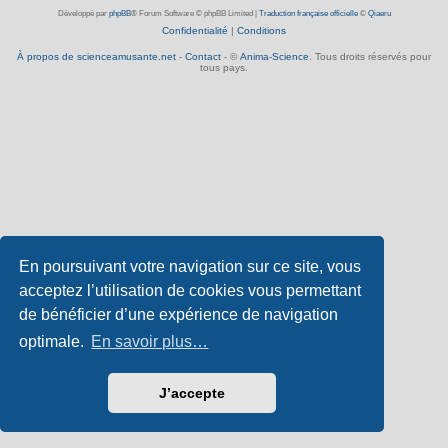
Développé par
phpBB
® Forum Software © phpBB Limited
|
Traduction française officielle
©
Qiaeru
Confidentialité
|
Conditions
À propos de scienceamusante.net
-
Contact
- ©
Anima-Science
. Tous droits réservés pour
tous pays.
En poursuivant votre navigation sur ce site, vous
acceptez l’utilisation de cookies vous permettant
de bénéficier d’une expérience de navigation
optimale.
En savoir plus…
J’accepte