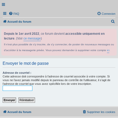
FAQ
Connexion
R
Accueil du forum
e
Depuis le 1er avril 2022
, ce forum devient
accessible uniquement en
c
lecture
. (Voir
ce message
)
h
Il n'est plus possible de s'y inscrire, de s'y connecter, de poster de nouveaux messages ou
e
d'accéder à la messagerie privée. Vous pouvez demander à supprimer votre compte
ici
.
r
c
Envoyer le mot de passe
h
e
Adresse de courriel :
Cette adresse doit correspondre à l’adresse de courriel associée à votre compte. Si
r
vous ne l’avez jamais modifié depuis le panneau de contrôle de l’utilisateur, il s’agit de
l’adresse de courriel que vous avez spécifiée lors de votre inscription.
Accueil du forum
Supprimer les cookies