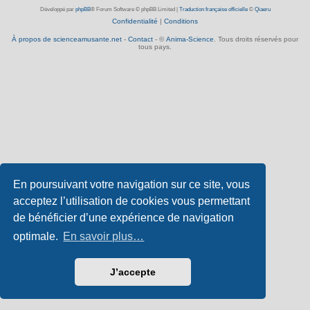
Développé par
phpBB
® Forum Software © phpBB Limited
|
Traduction française officielle
©
Qiaeru
Confidentialité
|
Conditions
À propos de scienceamusante.net
-
Contact
- ©
Anima-Science
. Tous droits réservés pour
tous pays.
En poursuivant votre navigation sur ce site, vous
acceptez l’utilisation de cookies vous permettant
de bénéficier d’une expérience de navigation
optimale.
En savoir plus…
J’accepte