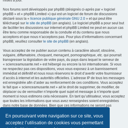
mises à jour.
Nos forums sont développés par phpBB (désignés ci-après par « logiciel
phpBB » et « phpBB Limited ») qui est un logiciel de forum de discussions
déclaré sous la «
licence publique générale GNU 2.0
» et qui peut être
téléchargé sur
le site de phpBB
(en anglais). Le logiciel phpBB a pour seul but
de faciliter les discussions sur internet et phpBB Limited ne peut en aucun cas
être tenu comme responsable de la conduite et du contenu que nous
acceptons et que nous n’acceptons pas. Pour plus d’informations concernant
phpBB, veuillez consulter
le site de phpBB
(en anglais).
Vous acceptez de ne publier aucun contenu à caractère abusif, obscène,
vulgaire, diffamatoire, choquant, menaçant, pornographique, etc. qui pourrait
transgresser la législation de votre pays, du pays dans lequel le serveur de
« scienceamusante.net » est hébergé ou encore la loi internationale. Si vous
ne respectez pas ces dispositions, vous vous exposez à un bannissement
immédiat et définitif et nous nous réservons le droit d’avertir votre fournisseur
d’accès à internet et les autorités officielles. L’adresse IP de tous les messages
est enregistrée afin d’aider au renforcement de ces conditions. Vous acceptez
le fait que « scienceamusante.net » ait le droit de supprimer, de modifier, de
déplacer ou de verrouiller n’importe quel sujet et message à n’importe quel
moment si nous estimons cela nécessaire. En tant qu’utilisateur, vous acceptez
que toutes les informations que vous avez renseignées soient enregistrées
dans notre base de données. Bien que ces informations ne seront pas
diffusées à une tierce partie sans votre consentement, ni
« scienceamusante.net », ni phpBB, ne pourront être tenus comme
En poursuivant votre navigation sur ce site, vous
responsables en cas de tentative de piratage informatique visant à
acceptez l’utilisation de cookies vous permettant
compromettre vos données.