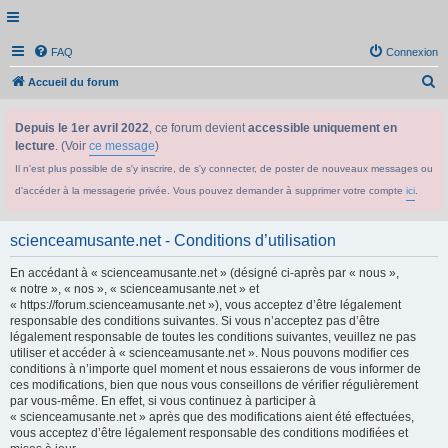
FAQ
Connexion
R
Accueil du forum
e
Depuis le 1er avril 2022
, ce forum devient
accessible uniquement en
c
lecture
. (Voir
ce message
)
h
Il n'est plus possible de s'y inscrire, de s'y connecter, de poster de nouveaux messages ou
e
d'accéder à la messagerie privée. Vous pouvez demander à supprimer votre compte
ici
.
r
c
scienceamusante.net - Conditions d’utilisation
h
En accédant à « scienceamusante.net » (désigné ci-après par « nous »,
e
« notre », « nos », « scienceamusante.net » et
r
« https://forum.scienceamusante.net »), vous acceptez d’être légalement
responsable des conditions suivantes. Si vous n’acceptez pas d’être
légalement responsable de toutes les conditions suivantes, veuillez ne pas
utiliser et accéder à « scienceamusante.net ». Nous pouvons modifier ces
conditions à n’importe quel moment et nous essaierons de vous informer de
ces modifications, bien que nous vous conseillons de vérifier régulièrement
par vous-même. En effet, si vous continuez à participer à
« scienceamusante.net » après que des modifications aient été effectuées,
vous acceptez d’être légalement responsable des conditions modifiées et