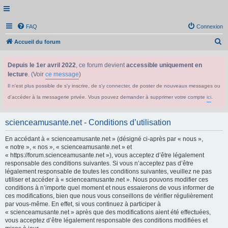
FAQ
Connexion
R
Accueil du forum
e
Depuis le 1er avril 2022
, ce forum devient
accessible uniquement en
c
lecture
. (Voir
ce message
)
h
Il n'est plus possible de s'y inscrire, de s'y connecter, de poster de nouveaux messages ou
e
d'accéder à la messagerie privée. Vous pouvez demander à supprimer votre compte
ici
.
r
c
scienceamusante.net - Conditions d’utilisation
h
En accédant à « scienceamusante.net » (désigné ci-après par « nous »,
e
« notre », « nos », « scienceamusante.net » et
r
« https://forum.scienceamusante.net »), vous acceptez d’être légalement
responsable des conditions suivantes. Si vous n’acceptez pas d’être
légalement responsable de toutes les conditions suivantes, veuillez ne pas
utiliser et accéder à « scienceamusante.net ». Nous pouvons modifier ces
conditions à n’importe quel moment et nous essaierons de vous informer de
ces modifications, bien que nous vous conseillons de vérifier régulièrement
par vous-même. En effet, si vous continuez à participer à
« scienceamusante.net » après que des modifications aient été effectuées,
vous acceptez d’être légalement responsable des conditions modifiées et