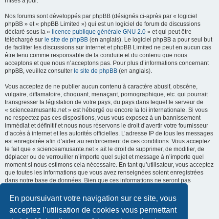
mises à jour.
Nos forums sont développés par phpBB (désignés ci-après par « logiciel
phpBB » et « phpBB Limited ») qui est un logiciel de forum de discussions
déclaré sous la «
licence publique générale GNU 2.0
» et qui peut être
téléchargé sur
le site de phpBB
(en anglais). Le logiciel phpBB a pour seul but
de faciliter les discussions sur internet et phpBB Limited ne peut en aucun cas
être tenu comme responsable de la conduite et du contenu que nous
acceptons et que nous n’acceptons pas. Pour plus d’informations concernant
phpBB, veuillez consulter
le site de phpBB
(en anglais).
Vous acceptez de ne publier aucun contenu à caractère abusif, obscène,
vulgaire, diffamatoire, choquant, menaçant, pornographique, etc. qui pourrait
transgresser la législation de votre pays, du pays dans lequel le serveur de
« scienceamusante.net » est hébergé ou encore la loi internationale. Si vous
ne respectez pas ces dispositions, vous vous exposez à un bannissement
immédiat et définitif et nous nous réservons le droit d’avertir votre fournisseur
d’accès à internet et les autorités officielles. L’adresse IP de tous les messages
est enregistrée afin d’aider au renforcement de ces conditions. Vous acceptez
le fait que « scienceamusante.net » ait le droit de supprimer, de modifier, de
déplacer ou de verrouiller n’importe quel sujet et message à n’importe quel
moment si nous estimons cela nécessaire. En tant qu’utilisateur, vous acceptez
que toutes les informations que vous avez renseignées soient enregistrées
dans notre base de données. Bien que ces informations ne seront pas
diffusées à une tierce partie sans votre consentement, ni
« scienceamusante.net », ni phpBB, ne pourront être tenus comme
En poursuivant votre navigation sur ce site, vous
responsables en cas de tentative de piratage informatique visant à
acceptez l’utilisation de cookies vous permettant
compromettre vos données.