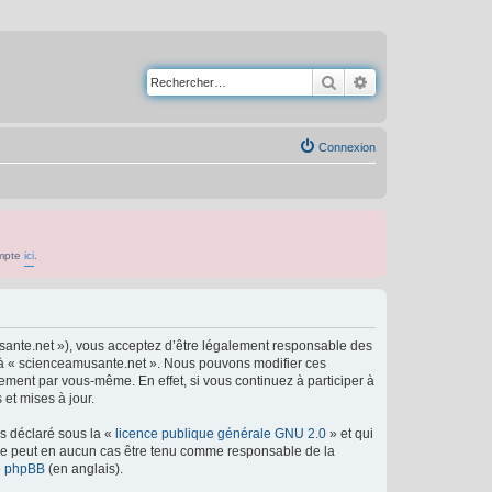
Rechercher
Recherche avancé
Connexion
ompte
ici
.
usante.net »), vous acceptez d’être légalement responsable des
er à « scienceamusante.net ». Nous pouvons modifier ces
ement par vous-même. En effet, si vous continuez à participer à
et mises à jour.
ns déclaré sous la «
licence publique générale GNU 2.0
» et qui
ed ne peut en aucun cas être tenu comme responsable de la
de phpBB
(en anglais).