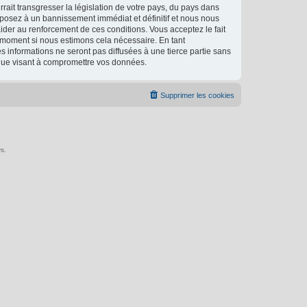
ait transgresser la législation de votre pays, du pays dans
xposez à un bannissement immédiat et définitif et nous nous
d’aider au renforcement de ces conditions. Vous acceptez le fait
l moment si nous estimons cela nécessaire. En tant
 informations ne seront pas diffusées à une tierce partie sans
ique visant à compromettre vos données.
Supprimer les cookies
s.