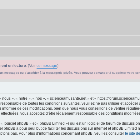
ent en lecture
. (Voir
ce message
)
ouveaux messages ou d'accéder à la messagerie privée. Vous pouvez demander à supprimer votre c
 nous », « notre », « nos », « scienceamusante.net » et « https://forum.scienceam
 responsable de toutes les conditions suivantes, veuillez ne pas utiliser et accéd
informer de ces modifications, bien que nous vous conseillons de vérifier régulièr
effectuées, vous acceptez d’être légalement responsable des conditions modifiées 
 logiciel phpBB » et « phpBB Limited ») qui est un logiciel de forum de discussio
iel phpBB a pour seul but de faciliter les discussions sur internet et phpBB Limit
ptons pas. Pour plus d’informations concernant phpBB, veuillez consulter
le site 