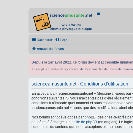
Raccourcis
FAQ
Accueil du forum
Depuis le 1er avril 2022
, ce forum devient
accessible uniquem
Il n'est plus possible de s'y inscrire, de s'y connecter, de poster de n
scienceamusante.net - Conditions d’utilisation
En accédant à « scienceamusante.net » (désigné ci-après par «
conditions suivantes. Si vous n’acceptez pas d’être légalement
conditions à n’importe quel moment et nous essaierons de vous 
« scienceamusante.net » après que des modifications aient été 
Nos forums sont développés par phpBB (désignés ci-après par «
peut être téléchargé sur
le site de phpBB
(en anglais). Le logic
conduite et du contenu que nous acceptons et que nous n’acce