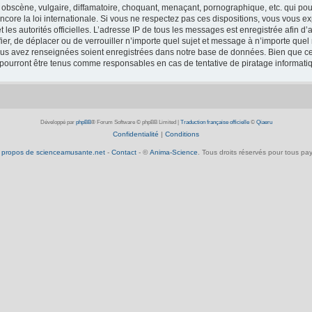
obscène, vulgaire, diffamatoire, choquant, menaçant, pornographique, etc. qui pourr
core la loi internationale. Si vous ne respectez pas ces dispositions, vous vous e
 et les autorités officielles. L’adresse IP de tous les messages est enregistrée afin 
fier, de déplacer ou de verrouiller n’importe quel sujet et message à n’importe que
vous avez renseignées soient enregistrées dans notre base de données. Bien que ces
 pourront être tenus comme responsables en cas de tentative de piratage informat
Développé par
phpBB
® Forum Software © phpBB Limited
|
Traduction française officielle
©
Qiaeru
Confidentialité
|
Conditions
 propos de scienceamusante.net
-
Contact
- ©
Anima-Science
. Tous droits réservés pour tous pay