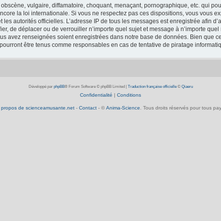
obscène, vulgaire, diffamatoire, choquant, menaçant, pornographique, etc. qui pourr
core la loi internationale. Si vous ne respectez pas ces dispositions, vous vous e
 et les autorités officielles. L’adresse IP de tous les messages est enregistrée afin 
fier, de déplacer ou de verrouiller n’importe quel sujet et message à n’importe que
vous avez renseignées soient enregistrées dans notre base de données. Bien que ces
 pourront être tenus comme responsables en cas de tentative de piratage informat
Développé par
phpBB
® Forum Software © phpBB Limited
|
Traduction française officielle
©
Qiaeru
Confidentialité
|
Conditions
 propos de scienceamusante.net
-
Contact
- ©
Anima-Science
. Tous droits réservés pour tous pay