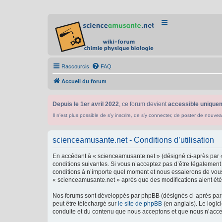
Raccourcis
FAQ
Accueil du forum
Depuis le 1er avril 2022
, ce forum devient
accessible uniquem
Il n'est plus possible de s'y inscrire, de s'y connecter, de poster de n
scienceamusante.net - Conditions d’utilisation
En accédant à « scienceamusante.net » (désigné ci-après par «
conditions suivantes. Si vous n’acceptez pas d’être légalement
conditions à n’importe quel moment et nous essaierons de vous 
« scienceamusante.net » après que des modifications aient été 
Nos forums sont développés par phpBB (désignés ci-après par «
peut être téléchargé sur
le site de phpBB
(en anglais). Le logic
conduite et du contenu que nous acceptons et que nous n’acce