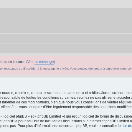
ent en lecture
. (Voir
ce message
)
ouveaux messages ou d'accéder à la messagerie privée. Vous pouvez demander à supprimer votre c
 nous », « notre », « nos », « scienceamusante.net » et « https://forum.scienceam
 responsable de toutes les conditions suivantes, veuillez ne pas utiliser et accéd
informer de ces modifications, bien que nous vous conseillons de vérifier régulièr
effectuées, vous acceptez d’être légalement responsable des conditions modifiées 
 logiciel phpBB » et « phpBB Limited ») qui est un logiciel de forum de discussio
iel phpBB a pour seul but de faciliter les discussions sur internet et phpBB Limit
ptons pas. Pour plus d’informations concernant phpBB, veuillez consulter
le site 