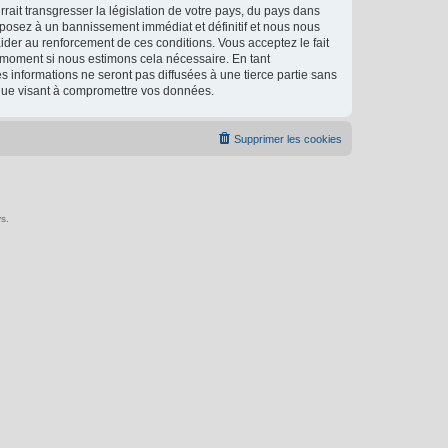
ait transgresser la législation de votre pays, du pays dans
xposez à un bannissement immédiat et définitif et nous nous
d’aider au renforcement de ces conditions. Vous acceptez le fait
l moment si nous estimons cela nécessaire. En tant
 informations ne seront pas diffusées à une tierce partie sans
ique visant à compromettre vos données.
Supprimer les cookies
s.