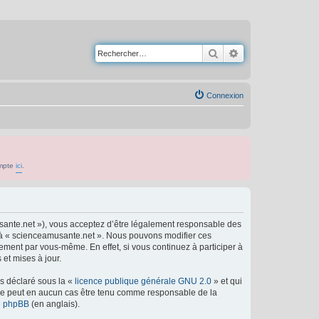
Rechercher
Recherche avancé
Connexion
ompte
ici
.
usante.net »), vous acceptez d’être légalement responsable des
er à « scienceamusante.net ». Nous pouvons modifier ces
ement par vous-même. En effet, si vous continuez à participer à
et mises à jour.
ns déclaré sous la «
licence publique générale GNU 2.0
» et qui
ed ne peut en aucun cas être tenu comme responsable de la
de phpBB
(en anglais).