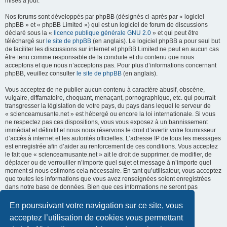
mises à jour.
Nos forums sont développés par phpBB (désignés ci-après par « logiciel
phpBB » et « phpBB Limited ») qui est un logiciel de forum de discussions
déclaré sous la «
licence publique générale GNU 2.0
» et qui peut être
téléchargé sur
le site de phpBB
(en anglais). Le logiciel phpBB a pour seul but
de faciliter les discussions sur internet et phpBB Limited ne peut en aucun cas
être tenu comme responsable de la conduite et du contenu que nous
acceptons et que nous n’acceptons pas. Pour plus d’informations concernant
phpBB, veuillez consulter
le site de phpBB
(en anglais).
Vous acceptez de ne publier aucun contenu à caractère abusif, obscène,
vulgaire, diffamatoire, choquant, menaçant, pornographique, etc. qui pourrait
transgresser la législation de votre pays, du pays dans lequel le serveur de
« scienceamusante.net » est hébergé ou encore la loi internationale. Si vous
ne respectez pas ces dispositions, vous vous exposez à un bannissement
immédiat et définitif et nous nous réservons le droit d’avertir votre fournisseur
d’accès à internet et les autorités officielles. L’adresse IP de tous les messages
est enregistrée afin d’aider au renforcement de ces conditions. Vous acceptez
le fait que « scienceamusante.net » ait le droit de supprimer, de modifier, de
déplacer ou de verrouiller n’importe quel sujet et message à n’importe quel
moment si nous estimons cela nécessaire. En tant qu’utilisateur, vous acceptez
que toutes les informations que vous avez renseignées soient enregistrées
dans notre base de données. Bien que ces informations ne seront pas
diffusées à une tierce partie sans votre consentement, ni
« scienceamusante.net », ni phpBB, ne pourront être tenus comme
En poursuivant votre navigation sur ce site, vous
responsables en cas de tentative de piratage informatique visant à
acceptez l’utilisation de cookies vous permettant
compromettre vos données.