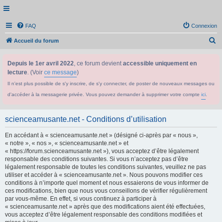
FAQ
Connexion
R
Accueil du forum
e
Depuis le 1er avril 2022
, ce forum devient
accessible uniquement en
c
lecture
. (Voir
ce message
)
h
Il n'est plus possible de s'y inscrire, de s'y connecter, de poster de nouveaux messages ou
e
d'accéder à la messagerie privée. Vous pouvez demander à supprimer votre compte
ici
.
r
c
scienceamusante.net - Conditions d’utilisation
h
En accédant à « scienceamusante.net » (désigné ci-après par « nous »,
e
« notre », « nos », « scienceamusante.net » et
r
« https://forum.scienceamusante.net »), vous acceptez d’être légalement
responsable des conditions suivantes. Si vous n’acceptez pas d’être
légalement responsable de toutes les conditions suivantes, veuillez ne pas
utiliser et accéder à « scienceamusante.net ». Nous pouvons modifier ces
conditions à n’importe quel moment et nous essaierons de vous informer de
ces modifications, bien que nous vous conseillons de vérifier régulièrement
par vous-même. En effet, si vous continuez à participer à
« scienceamusante.net » après que des modifications aient été effectuées,
vous acceptez d’être légalement responsable des conditions modifiées et