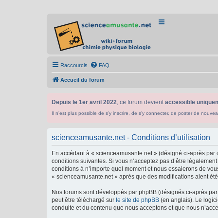
Raccourcis
FAQ
Accueil du forum
Depuis le 1er avril 2022
, ce forum devient
accessible uniquem
Il n'est plus possible de s'y inscrire, de s'y connecter, de poster de n
scienceamusante.net - Conditions d’utilisation
En accédant à « scienceamusante.net » (désigné ci-après par «
conditions suivantes. Si vous n’acceptez pas d’être légalement
conditions à n’importe quel moment et nous essaierons de vous 
« scienceamusante.net » après que des modifications aient été 
Nos forums sont développés par phpBB (désignés ci-après par «
peut être téléchargé sur
le site de phpBB
(en anglais). Le logic
conduite et du contenu que nous acceptons et que nous n’acce