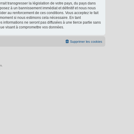
ait transgresser la législation de votre pays, du pays dans
xposez à un bannissement immédiat et définitif et nous nous
d’aider au renforcement de ces conditions. Vous acceptez le fait
l moment si nous estimons cela nécessaire. En tant
 informations ne seront pas diffusées à une tierce partie sans
ique visant à compromettre vos données.
Supprimer les cookies
s.