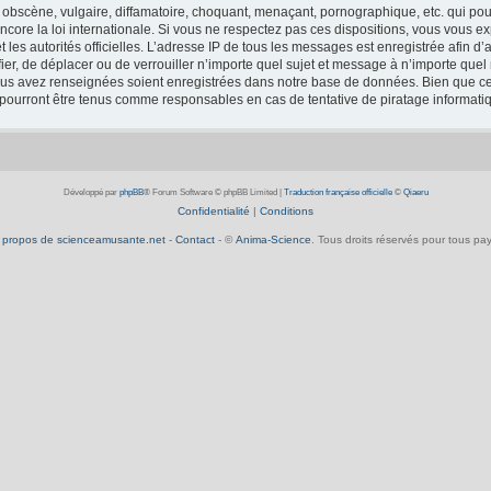
obscène, vulgaire, diffamatoire, choquant, menaçant, pornographique, etc. qui pourr
core la loi internationale. Si vous ne respectez pas ces dispositions, vous vous e
 et les autorités officielles. L’adresse IP de tous les messages est enregistrée afin 
fier, de déplacer ou de verrouiller n’importe quel sujet et message à n’importe que
vous avez renseignées soient enregistrées dans notre base de données. Bien que ces
 pourront être tenus comme responsables en cas de tentative de piratage informat
Développé par
phpBB
® Forum Software © phpBB Limited
|
Traduction française officielle
©
Qiaeru
Confidentialité
|
Conditions
 propos de scienceamusante.net
-
Contact
- ©
Anima-Science
. Tous droits réservés pour tous pay