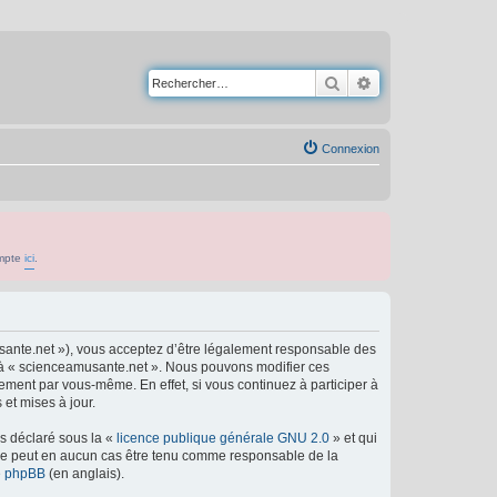
Rechercher
Recherche avancé
Connexion
ompte
ici
.
usante.net »), vous acceptez d’être légalement responsable des
er à « scienceamusante.net ». Nous pouvons modifier ces
ement par vous-même. En effet, si vous continuez à participer à
et mises à jour.
ns déclaré sous la «
licence publique générale GNU 2.0
» et qui
ed ne peut en aucun cas être tenu comme responsable de la
de phpBB
(en anglais).