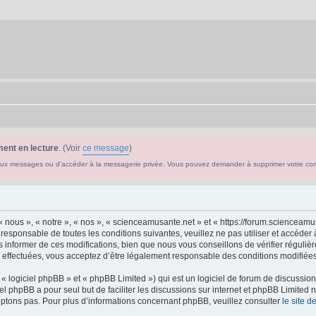
ent en lecture
. (Voir
ce message
)
ouveaux messages ou d'accéder à la messagerie privée. Vous pouvez demander à supprimer votre c
 nous », « notre », « nos », « scienceamusante.net » et « https://forum.scienceam
 responsable de toutes les conditions suivantes, veuillez ne pas utiliser et accéd
informer de ces modifications, bien que nous vous conseillons de vérifier régulièr
effectuées, vous acceptez d’être légalement responsable des conditions modifiées 
 logiciel phpBB » et « phpBB Limited ») qui est un logiciel de forum de discussio
iel phpBB a pour seul but de faciliter les discussions sur internet et phpBB Limit
ptons pas. Pour plus d’informations concernant phpBB, veuillez consulter
le site 