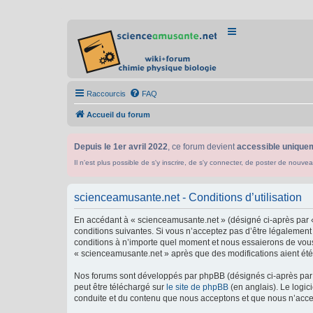
Raccourcis
FAQ
Accueil du forum
Depuis le 1er avril 2022
, ce forum devient
accessible uniquem
Il n'est plus possible de s'y inscrire, de s'y connecter, de poster de n
scienceamusante.net - Conditions d’utilisation
En accédant à « scienceamusante.net » (désigné ci-après par «
conditions suivantes. Si vous n’acceptez pas d’être légalement
conditions à n’importe quel moment et nous essaierons de vous 
« scienceamusante.net » après que des modifications aient été 
Nos forums sont développés par phpBB (désignés ci-après par «
peut être téléchargé sur
le site de phpBB
(en anglais). Le logic
conduite et du contenu que nous acceptons et que nous n’acce