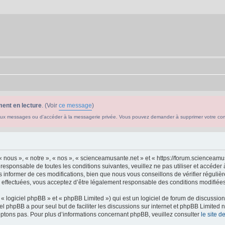
ent en lecture
. (Voir
ce message
)
ouveaux messages ou d'accéder à la messagerie privée. Vous pouvez demander à supprimer votre c
 nous », « notre », « nos », « scienceamusante.net » et « https://forum.scienceam
 responsable de toutes les conditions suivantes, veuillez ne pas utiliser et accéd
informer de ces modifications, bien que nous vous conseillons de vérifier régulièr
effectuées, vous acceptez d’être légalement responsable des conditions modifiées 
 logiciel phpBB » et « phpBB Limited ») qui est un logiciel de forum de discussio
iel phpBB a pour seul but de faciliter les discussions sur internet et phpBB Limit
ptons pas. Pour plus d’informations concernant phpBB, veuillez consulter
le site 