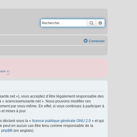
Rechercher
Recherche avancé
Connexion
ompte
ici
.
usante.net »), vous acceptez d’être légalement responsable des
er à « scienceamusante.net ». Nous pouvons modifier ces
ement par vous-même. En effet, si vous continuez à participer à
et mises à jour.
ns déclaré sous la «
licence publique générale GNU 2.0
» et qui
ed ne peut en aucun cas être tenu comme responsable de la
de phpBB
(en anglais).