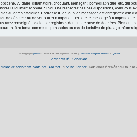
obscène, vulgaire, diffamatoire, choquant, menaçant, pornographique, etc. qui pourr
core la loi internationale. Si vous ne respectez pas ces dispositions, vous vous e
 et les autorités officielles. L’adresse IP de tous les messages est enregistrée afin 
fier, de déplacer ou de verrouiller n’importe quel sujet et message à n’importe que
vous avez renseignées soient enregistrées dans notre base de données. Bien que ces
 pourront être tenus comme responsables en cas de tentative de piratage informat
Développé par
phpBB
® Forum Software © phpBB Limited
|
Traduction française officielle
©
Qiaeru
Confidentialité
|
Conditions
 propos de scienceamusante.net
-
Contact
- ©
Anima-Science
. Tous droits réservés pour tous pay