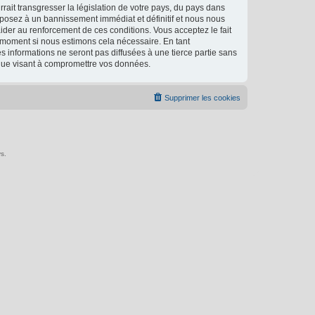
ait transgresser la législation de votre pays, du pays dans
xposez à un bannissement immédiat et définitif et nous nous
d’aider au renforcement de ces conditions. Vous acceptez le fait
l moment si nous estimons cela nécessaire. En tant
 informations ne seront pas diffusées à une tierce partie sans
ique visant à compromettre vos données.
Supprimer les cookies
s.