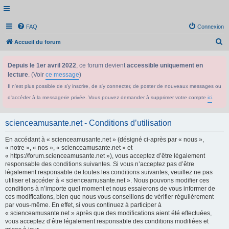
FAQ
Connexion
R
Accueil du forum
e
Depuis le 1er avril 2022
, ce forum devient
accessible uniquement en
c
lecture
. (Voir
ce message
)
h
Il n'est plus possible de s'y inscrire, de s'y connecter, de poster de nouveaux messages ou
e
d'accéder à la messagerie privée. Vous pouvez demander à supprimer votre compte
ici
.
r
c
scienceamusante.net - Conditions d’utilisation
h
En accédant à « scienceamusante.net » (désigné ci-après par « nous »,
e
« notre », « nos », « scienceamusante.net » et
r
« https://forum.scienceamusante.net »), vous acceptez d’être légalement
responsable des conditions suivantes. Si vous n’acceptez pas d’être
légalement responsable de toutes les conditions suivantes, veuillez ne pas
utiliser et accéder à « scienceamusante.net ». Nous pouvons modifier ces
conditions à n’importe quel moment et nous essaierons de vous informer de
ces modifications, bien que nous vous conseillons de vérifier régulièrement
par vous-même. En effet, si vous continuez à participer à
« scienceamusante.net » après que des modifications aient été effectuées,
vous acceptez d’être légalement responsable des conditions modifiées et