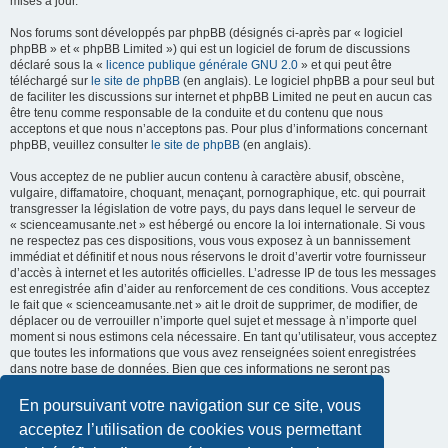
mises à jour.
Nos forums sont développés par phpBB (désignés ci-après par « logiciel
phpBB » et « phpBB Limited ») qui est un logiciel de forum de discussions
déclaré sous la «
licence publique générale GNU 2.0
» et qui peut être
téléchargé sur
le site de phpBB
(en anglais). Le logiciel phpBB a pour seul but
de faciliter les discussions sur internet et phpBB Limited ne peut en aucun cas
être tenu comme responsable de la conduite et du contenu que nous
acceptons et que nous n’acceptons pas. Pour plus d’informations concernant
phpBB, veuillez consulter
le site de phpBB
(en anglais).
Vous acceptez de ne publier aucun contenu à caractère abusif, obscène,
vulgaire, diffamatoire, choquant, menaçant, pornographique, etc. qui pourrait
transgresser la législation de votre pays, du pays dans lequel le serveur de
« scienceamusante.net » est hébergé ou encore la loi internationale. Si vous
ne respectez pas ces dispositions, vous vous exposez à un bannissement
immédiat et définitif et nous nous réservons le droit d’avertir votre fournisseur
d’accès à internet et les autorités officielles. L’adresse IP de tous les messages
est enregistrée afin d’aider au renforcement de ces conditions. Vous acceptez
le fait que « scienceamusante.net » ait le droit de supprimer, de modifier, de
déplacer ou de verrouiller n’importe quel sujet et message à n’importe quel
moment si nous estimons cela nécessaire. En tant qu’utilisateur, vous acceptez
que toutes les informations que vous avez renseignées soient enregistrées
dans notre base de données. Bien que ces informations ne seront pas
diffusées à une tierce partie sans votre consentement, ni
« scienceamusante.net », ni phpBB, ne pourront être tenus comme
En poursuivant votre navigation sur ce site, vous
responsables en cas de tentative de piratage informatique visant à
acceptez l’utilisation de cookies vous permettant
compromettre vos données.