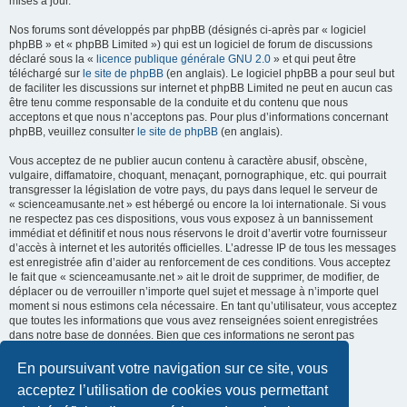
mises à jour.
Nos forums sont développés par phpBB (désignés ci-après par « logiciel
phpBB » et « phpBB Limited ») qui est un logiciel de forum de discussions
déclaré sous la «
licence publique générale GNU 2.0
» et qui peut être
téléchargé sur
le site de phpBB
(en anglais). Le logiciel phpBB a pour seul but
de faciliter les discussions sur internet et phpBB Limited ne peut en aucun cas
être tenu comme responsable de la conduite et du contenu que nous
acceptons et que nous n’acceptons pas. Pour plus d’informations concernant
phpBB, veuillez consulter
le site de phpBB
(en anglais).
Vous acceptez de ne publier aucun contenu à caractère abusif, obscène,
vulgaire, diffamatoire, choquant, menaçant, pornographique, etc. qui pourrait
transgresser la législation de votre pays, du pays dans lequel le serveur de
« scienceamusante.net » est hébergé ou encore la loi internationale. Si vous
ne respectez pas ces dispositions, vous vous exposez à un bannissement
immédiat et définitif et nous nous réservons le droit d’avertir votre fournisseur
d’accès à internet et les autorités officielles. L’adresse IP de tous les messages
est enregistrée afin d’aider au renforcement de ces conditions. Vous acceptez
le fait que « scienceamusante.net » ait le droit de supprimer, de modifier, de
déplacer ou de verrouiller n’importe quel sujet et message à n’importe quel
moment si nous estimons cela nécessaire. En tant qu’utilisateur, vous acceptez
que toutes les informations que vous avez renseignées soient enregistrées
dans notre base de données. Bien que ces informations ne seront pas
diffusées à une tierce partie sans votre consentement, ni
« scienceamusante.net », ni phpBB, ne pourront être tenus comme
En poursuivant votre navigation sur ce site, vous
responsables en cas de tentative de piratage informatique visant à
acceptez l’utilisation de cookies vous permettant
compromettre vos données.