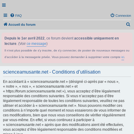
FAQ
Connexion
R
Accueil du forum
e
Depuis le 1er avril 2022
, ce forum devient
accessible uniquement en
c
lecture
. (Voir
ce message
)
h
Il n'est plus possible de s'y inscrire, de s'y connecter, de poster de nouveaux messages ou
e
d'accéder à la messagerie privée. Vous pouvez demander à supprimer votre compte
ici
.
r
c
scienceamusante.net - Conditions d’utilisation
h
En accédant à « scienceamusante.net » (désigné ci-après par « nous »,
e
« notre », « nos », « scienceamusante.net » et
r
« https://forum.scienceamusante.net »), vous acceptez d’être légalement
responsable des conditions suivantes. Si vous n’acceptez pas d’être
légalement responsable de toutes les conditions suivantes, veuillez ne pas
utiliser et accéder à « scienceamusante.net ». Nous pouvons modifier ces
conditions à n’importe quel moment et nous essaierons de vous informer de
ces modifications, bien que nous vous conseillons de vérifier régulièrement
par vous-même. En effet, si vous continuez à participer à
« scienceamusante.net » après que des modifications aient été effectuées,
vous acceptez d’être légalement responsable des conditions modifiées et