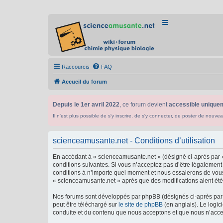
Raccourcis
FAQ
Accueil du forum
Depuis le 1er avril 2022
, ce forum devient
accessible uniquem
Il n'est plus possible de s'y inscrire, de s'y connecter, de poster de n
scienceamusante.net - Conditions d’utilisation
En accédant à « scienceamusante.net » (désigné ci-après par «
conditions suivantes. Si vous n’acceptez pas d’être légalement
conditions à n’importe quel moment et nous essaierons de vous 
« scienceamusante.net » après que des modifications aient été 
Nos forums sont développés par phpBB (désignés ci-après par «
peut être téléchargé sur
le site de phpBB
(en anglais). Le logic
conduite et du contenu que nous acceptons et que nous n’acce