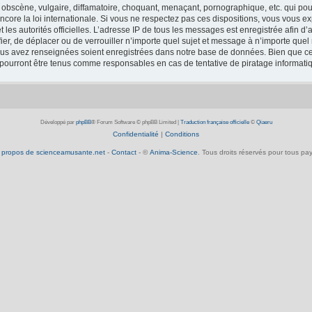
obscène, vulgaire, diffamatoire, choquant, menaçant, pornographique, etc. qui pourr
core la loi internationale. Si vous ne respectez pas ces dispositions, vous vous e
 et les autorités officielles. L’adresse IP de tous les messages est enregistrée afin 
fier, de déplacer ou de verrouiller n’importe quel sujet et message à n’importe que
vous avez renseignées soient enregistrées dans notre base de données. Bien que ces
 pourront être tenus comme responsables en cas de tentative de piratage informat
Développé par
phpBB
® Forum Software © phpBB Limited
|
Traduction française officielle
©
Qiaeru
Confidentialité
|
Conditions
 propos de scienceamusante.net
-
Contact
- ©
Anima-Science
. Tous droits réservés pour tous pay