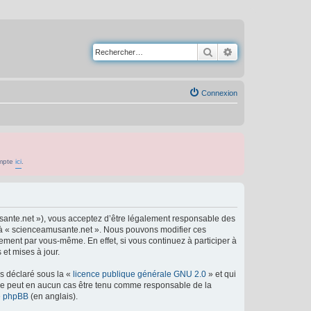
Rechercher
Recherche avancé
Connexion
ompte
ici
.
usante.net »), vous acceptez d’être légalement responsable des
er à « scienceamusante.net ». Nous pouvons modifier ces
ement par vous-même. En effet, si vous continuez à participer à
et mises à jour.
ns déclaré sous la «
licence publique générale GNU 2.0
» et qui
ed ne peut en aucun cas être tenu comme responsable de la
de phpBB
(en anglais).