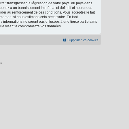
ait transgresser la législation de votre pays, du pays dans
xposez à un bannissement immédiat et définitif et nous nous
d’aider au renforcement de ces conditions. Vous acceptez le fait
l moment si nous estimons cela nécessaire. En tant
 informations ne seront pas diffusées à une tierce partie sans
ique visant à compromettre vos données.
Supprimer les cookies
s.