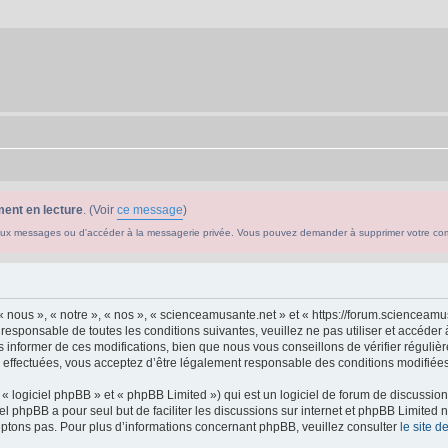
ent en lecture
. (Voir
ce message
)
ouveaux messages ou d'accéder à la messagerie privée. Vous pouvez demander à supprimer votre c
 nous », « notre », « nos », « scienceamusante.net » et « https://forum.scienceam
 responsable de toutes les conditions suivantes, veuillez ne pas utiliser et accéd
informer de ces modifications, bien que nous vous conseillons de vérifier régulièr
effectuées, vous acceptez d’être légalement responsable des conditions modifiées 
 logiciel phpBB » et « phpBB Limited ») qui est un logiciel de forum de discussio
iel phpBB a pour seul but de faciliter les discussions sur internet et phpBB Limit
ptons pas. Pour plus d’informations concernant phpBB, veuillez consulter
le site 