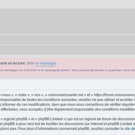
ent en lecture
. (Voir
ce message
)
ouveaux messages ou d'accéder à la messagerie privée. Vous pouvez demander à supprimer votre c
 nous », « notre », « nos », « scienceamusante.net » et « https://forum.scienceam
 responsable de toutes les conditions suivantes, veuillez ne pas utiliser et accéd
informer de ces modifications, bien que nous vous conseillons de vérifier régulièr
effectuées, vous acceptez d’être légalement responsable des conditions modifiées 
 logiciel phpBB » et « phpBB Limited ») qui est un logiciel de forum de discussio
iel phpBB a pour seul but de faciliter les discussions sur internet et phpBB Limit
ptons pas. Pour plus d’informations concernant phpBB, veuillez consulter
le site 