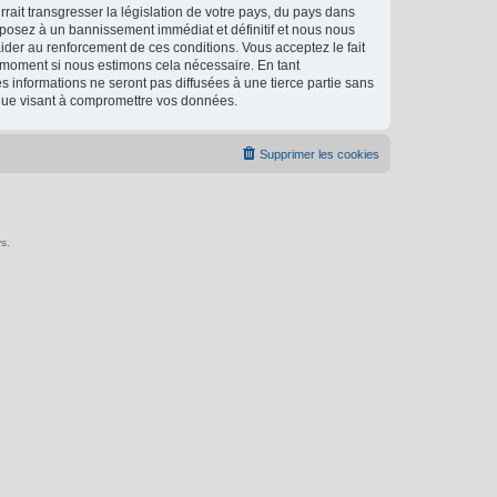
ait transgresser la législation de votre pays, du pays dans
xposez à un bannissement immédiat et définitif et nous nous
d’aider au renforcement de ces conditions. Vous acceptez le fait
l moment si nous estimons cela nécessaire. En tant
 informations ne seront pas diffusées à une tierce partie sans
ique visant à compromettre vos données.
Supprimer les cookies
s.