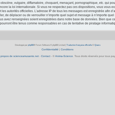
obscène, vulgaire, diffamatoire, choquant, menaçant, pornographique, etc. qui pourr
core la loi internationale. Si vous ne respectez pas ces dispositions, vous vous e
 et les autorités officielles. L’adresse IP de tous les messages est enregistrée afin 
fier, de déplacer ou de verrouiller n’importe quel sujet et message à n’importe que
vous avez renseignées soient enregistrées dans notre base de données. Bien que ces
 pourront être tenus comme responsables en cas de tentative de piratage informat
Développé par
phpBB
® Forum Software © phpBB Limited
|
Traduction française officielle
©
Qiaeru
Confidentialité
|
Conditions
 propos de scienceamusante.net
-
Contact
- ©
Anima-Science
. Tous droits réservés pour tous pay