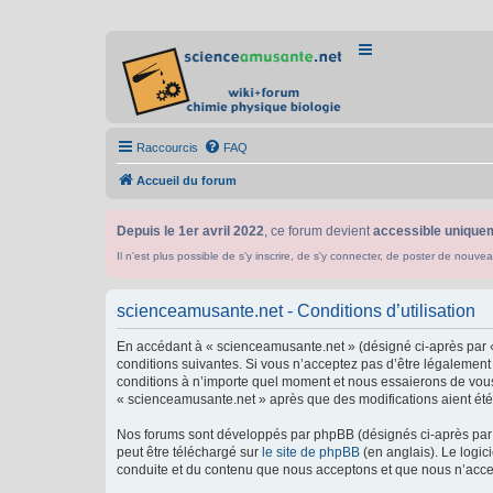
Raccourcis
FAQ
Accueil du forum
Depuis le 1er avril 2022
, ce forum devient
accessible uniquem
Il n'est plus possible de s'y inscrire, de s'y connecter, de poster de n
scienceamusante.net - Conditions d’utilisation
En accédant à « scienceamusante.net » (désigné ci-après par «
conditions suivantes. Si vous n’acceptez pas d’être légalement
conditions à n’importe quel moment et nous essaierons de vous 
« scienceamusante.net » après que des modifications aient été 
Nos forums sont développés par phpBB (désignés ci-après par «
peut être téléchargé sur
le site de phpBB
(en anglais). Le logic
conduite et du contenu que nous acceptons et que nous n’acce