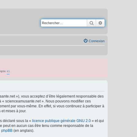
Rechercher
Recherche avancé
Connexion
ompte
ici
.
usante.net »), vous acceptez d’être légalement responsable des
er à « scienceamusante.net ». Nous pouvons modifier ces
ement par vous-même. En effet, si vous continuez à participer à
et mises à jour.
ns déclaré sous la «
licence publique générale GNU 2.0
» et qui
ed ne peut en aucun cas être tenu comme responsable de la
de phpBB
(en anglais).